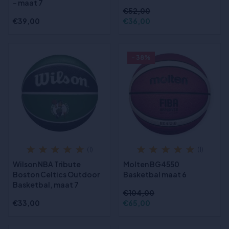
- maat 7
€52,00
€39,00
€36,00
- 38%
(1)
(1)
Wilson NBA Tribute
Molten BG4550
Boston Celtics Outdoor
Basketbal maat 6
Basketbal, maat 7
€104,00
€33,00
€65,00