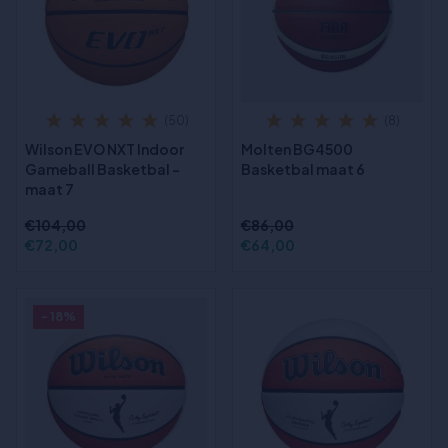
(50)
(8)
Wilson EVO NXT Indoor
Molten BG4500
Gameball Basketbal -
Basketbal maat 6
maat 7
€104,00
€86,00
€72,00
€64,00
- 18%