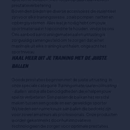
prestatieverbetering.
Bovendien bieden we diverse accessoires die essentieel
zijn voor elke trainingssessie, zoals pompen, netten en
opbergsystemen. Alles wat je nodig hebt om jouw
sportmateriaal in topconditie te houden, vind je bij ons.
Ons aanbod aan trainingsmateriaal en uitrusting is
zorgvuldig samengesteld om te zorgen dat je het
maximale uit elke training kunt halen, ongeacht het
sportniveau.
HAAL MEER UIT JE TRAINING MET DE JUISTE
BALLEN
Goede prestaties beginnen met de juiste uitrusting. In
onze speciale categorie
Trainingsmateriaal en Uitrusting
- Ballen
, vind je alle benodigdheden die je helpen jouw
spel te verbeteren. Een passende bal kan het verschil
maken tussen een goede en een geweldige sporter.
Wij bieden een ruime keuze aan ballen die bedoeld zijn
voor zowel amateurs als professionals. Onze producten
worden gekenmerkt door hun innovatieve
technologieën die zorgen voor optimale prestaties.