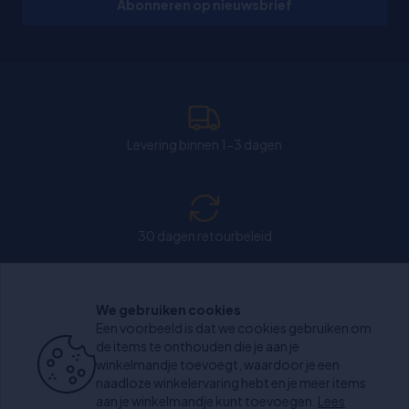
Abonneren op nieuwsbrief
Levering binnen 1-3 dagen
30 dagen retourbeleid
We gebruiken cookies
Chat: Open op weekdagen van 11:00-15:30 uur.
Een voorbeeld is dat we cookies gebruiken om
de items te onthouden die je aan je
winkelmandje toevoegt, waardoor je een
naadloze winkelervaring hebt en je meer items
aan je winkelmandje kunt toevoegen.
Lees