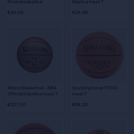
Kinderbasketbal
Replica maat 7
€20,00
€39,00
Wilson Basketbal - NBA
Spalding Excel TF500
Officiële Spelbal maat 7
maat 7
€227,00
€88,00