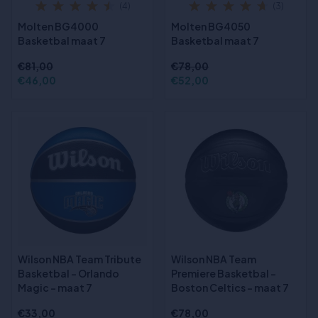
(4)
(3)
Molten BG4000
Molten BG4050
Basketbal maat 7
Basketbal maat 7
€81,00
€78,00
€46,00
€52,00
Wilson NBA Team Tribute
Wilson NBA Team
Basketbal - Orlando
Premiere Basketbal -
Magic - maat 7
Boston Celtics - maat 7
€33,00
€78,00