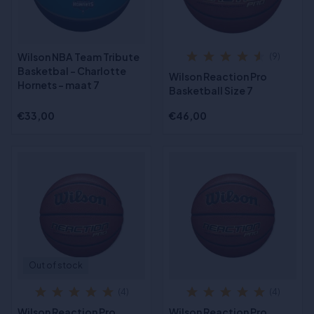
Wilson NBA Team Tribute
(9)
Basketbal - Charlotte
Wilson Reaction Pro
Hornets - maat 7
Basketball Size 7
€33,00
€46,00
Out of stock
(4)
(4)
Wilson Reaction Pro
Wilson Reaction Pro