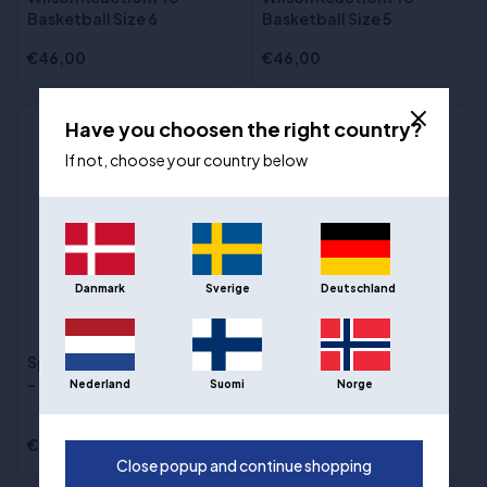
Basketball Size 6
Basketball Size 5
€46,00
€46,00
Have you choosen the right country?
- 31%
If not, choose your country below
Danmark
Sverige
Deutschland
(2)
(3)
Spalding Legacy TF1000
Wilson Evolution
- maat 7
Basketbal maat 6
Nederland
Suomi
Norge
€85,00
€130,00
€59,00
Close popup and continue shopping