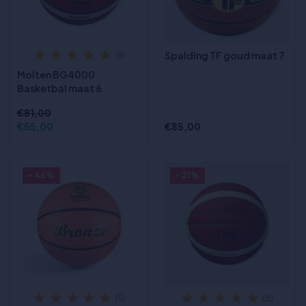
Spalding TF goud maat 7
(8)
Molten BG4000
Basketbal maat 6
€81,00
€55,00
€85,00
- 46%
- 21%
(5)
(5)