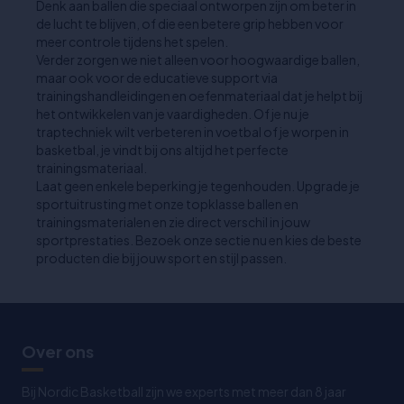
Denk aan ballen die speciaal ontworpen zijn om beter in
de lucht te blijven, of die een betere grip hebben voor
meer controle tijdens het spelen.
Verder zorgen we niet alleen voor hoogwaardige ballen,
maar ook voor de educatieve support via
trainingshandleidingen en oefenmateriaal dat je helpt bij
het ontwikkelen van je vaardigheden. Of je nu je
traptechniek wilt verbeteren in voetbal of je worpen in
basketbal, je vindt bij ons altijd het perfecte
trainingsmateriaal.
Laat geen enkele beperking je tegenhouden. Upgrade je
sportuitrusting met onze topklasse ballen en
trainingsmaterialen en zie direct verschil in jouw
sportprestaties. Bezoek onze sectie nu en kies de beste
producten die bij jouw sport en stijl passen.
Over ons
Bij Nordic Basketball zijn we experts met meer dan 8 jaar