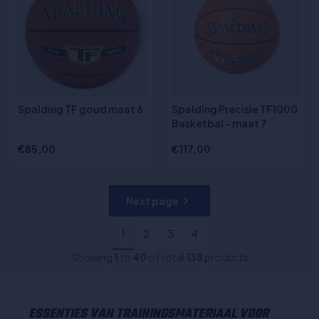
Spalding TF goud maat 6
Spalding Precisie TF1000
Basketbal - maat 7
€85,00
€117,00
Next page
1
2
3
4
Showing
1
to
40
of total
138
products
ESSENTIES VAN TRAININGSMATERIAAL VOOR