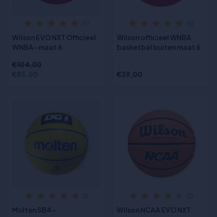
(5)
(6)
Wilson EVO NXT Officieel
Wilson officieel WNBA
WNBA- maat 6
basketbal buiten maat 6
€104,00
€85,00
€39,00
(1)
(2)
Molten SB4 -
Wilson NCAA EVO NXT