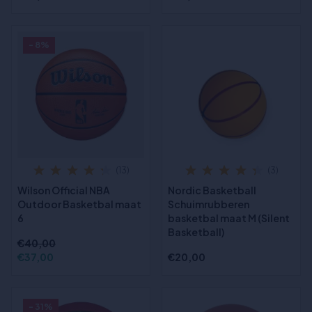
- 8%
(13)
(3)
Wilson Official NBA
Nordic Basketball
Outdoor Basketbal maat
Schuimrubberen
6
basketbal maat M (Silent
Basketball)
€40,00
€37,00
€20,00
- 31%