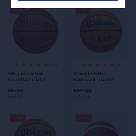
- 31%
- 31%
(35)
(5)
Wilson Evolution
Wilson EVO NXT
Basketbal maat 7
Basketbal - maat 6
€85,00
€104,00
€59,00
€72,00
- 31%
- 26%