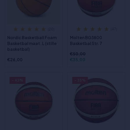
(20)
(47)
Nordic Basketball Foam
Molten BG3800
Basketbal maat. L (stille
Basketbal Str. 7
basketbal)
€50,00
€26,00
€35,00
- 43%
- 33%