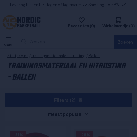
Levering binnen 1-3 dagen på lagervarer
Shipping from €9
NORDIC
BASKETBALL
Favorieten (0)
Winkelmandje (0)
Zoeken...
Zoeken
Menu
Startpagina
/
Trainingsmateriaalenuitrusting
/
Ballen
TRAININGSMATERIAAL EN UITRUSTING
- BALLEN
Filters
(2)
Meest populair
- 31%
- 28%