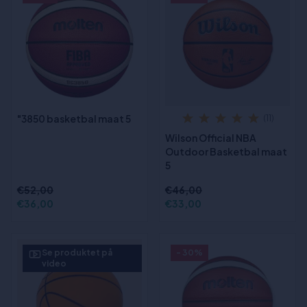
"3850 basketbal maat 5
(11)
Wilson Official NBA
Outdoor Basketbal maat
5
€52,00
€46,00
€36,00
€33,00
Se produktet på
- 30%
video