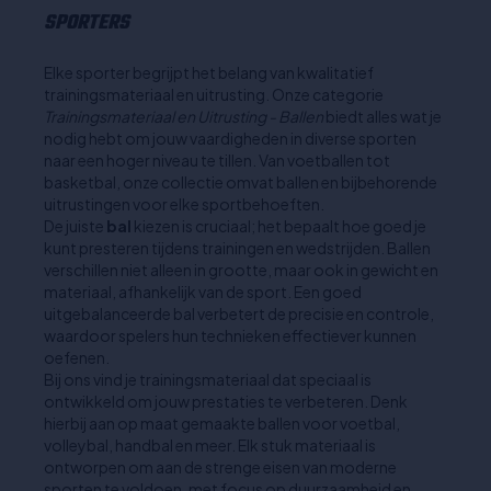
SPORTERS
Elke sporter begrijpt het belang van kwalitatief
trainingsmateriaal en uitrusting. Onze categorie
Trainingsmateriaal en Uitrusting - Ballen
biedt alles wat je
nodig hebt om jouw vaardigheden in diverse sporten
naar een hoger niveau te tillen. Van voetballen tot
basketbal, onze collectie omvat ballen en bijbehorende
uitrustingen voor elke sportbehoeften.
De juiste
bal
kiezen is cruciaal; het bepaalt hoe goed je
kunt presteren tijdens trainingen en wedstrijden. Ballen
verschillen niet alleen in grootte, maar ook in gewicht en
materiaal, afhankelijk van de sport. Een goed
uitgebalanceerde bal verbetert de precisie en controle,
waardoor spelers hun technieken effectiever kunnen
oefenen.
Bij ons vind je trainingsmateriaal dat speciaal is
ontwikkeld om jouw prestaties te verbeteren. Denk
hierbij aan op maat gemaakte ballen voor voetbal,
volleybal, handbal en meer. Elk stuk materiaal is
ontworpen om aan de strenge eisen van moderne
sporten te voldoen, met focus op duurzaamheid en