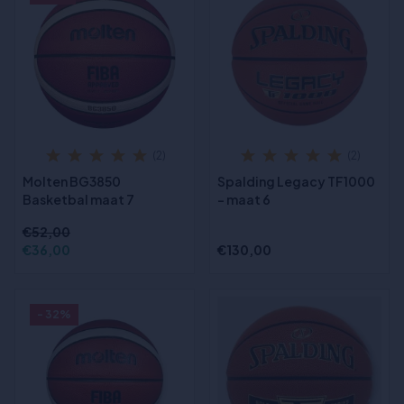
(2)
(2)
Molten BG3850
Spalding Legacy TF1000
Basketbal maat 7
- maat 6
€52,00
€36,00
€130,00
- 32%