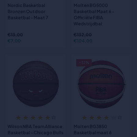
Nordic Basketbal
Molten BG5000
Bronzen Outdoor
Basketbal Maat 6 -
Basketbal - Maat 7
Officiële FIBA
Wedstrijdbal
€13,00
€132,00
€7,00
€104,00
- 31%
(1)
(1)
Wilson NBA Team Alliance
Molten BG3850
Basketbal - Chicago Bulls
Basketbal maat 6