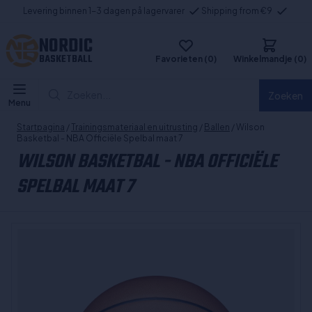
Levering binnen 1-3 dagen på lagervarer
Shipping from €9
NORDIC
BASKETBALL
Favorieten (0)
Winkelmandje (0)
Zoeken...
Zoeken
Menu
Startpagina
/
Trainingsmateriaal en uitrusting
/
Ballen
/ Wilson
Basketbal - NBA Officiële Spelbal maat 7
WILSON BASKETBAL - NBA OFFICIËLE
SPELBAL MAAT 7