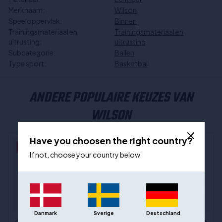
Merknaam:
Wilson
Speeloppervlak:
Binnen
Trainingsmateriaal en
Trainingsmateriaal en
uitrusting:
uitrusting
Subcategorie:
Ballen
Type sport:
Basketbal
ANDERE POPULAIRE KEUZES VAN
WILSON
Have you choosen the right country?
- 28%
If not, choose your country below
Danmark
Sverige
Deutschland