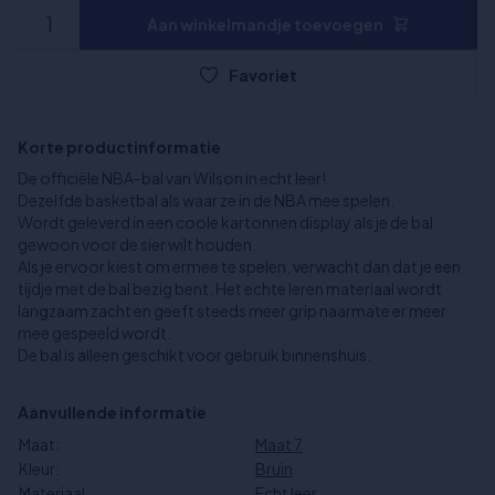
Aan winkelmandje toevoegen
Favoriet
Korte productinformatie
De officiële NBA-bal van Wilson in echt leer!
Dezelfde basketbal als waar ze in de NBA mee spelen.
Wordt geleverd in een coole kartonnen display als je de bal
gewoon voor de sier wilt houden.
Als je ervoor kiest om ermee te spelen, verwacht dan dat je een
tijdje met de bal bezig bent. Het echte leren materiaal wordt
langzaam zacht en geeft steeds meer grip naarmate er meer
mee gespeeld wordt.
De bal is alleen geschikt voor gebruik binnenshuis.
Aanvullende informatie
Maat:
Maat 7
Kleur:
Bruin
Materiaal:
Echt leer