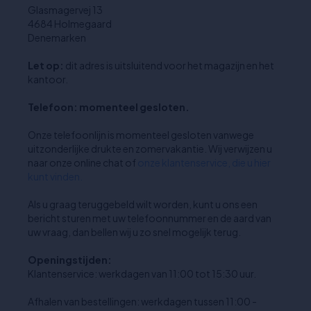
Glasmagervej 13
4684 Holmegaard
Denemarken
Let op:
dit adres is uitsluitend voor het magazijn en het
kantoor.
Telefoon: momenteel gesloten.
Onze telefoonlijn is momenteel gesloten vanwege
uitzonderlijke drukte en zomervakantie. Wij verwijzen u
naar onze online chat of
onze klantenservice, die u hier
kunt vinden.
Als u graag teruggebeld wilt worden, kunt u ons een
bericht sturen met uw telefoonnummer en de aard van
uw vraag, dan bellen wij u zo snel mogelijk terug.
Openingstijden:
Klantenservice: werkdagen van 11:00 tot 15:30 uur.
Afhalen van bestellingen: werkdagen tussen 11:00 -