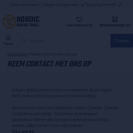
Levering binnen 1-3 dagen på lagervarer
Shipping from €9
NORDIC
BASKETBALL
Favorieten (0)
Winkelmandje (0)
Zoeken...
Zoeken
Menu
Startpagina
/ Neem contact met ons op
NEEM CONTACT MET ONS OP
Je kunt altijd contact met ons opnemen als je vragen
hebt over onze producten of een bestelling.
Als u contact met ons opneemt, krijgt u Casper, Camilla
of Andreas aan de lijn. Zij kunnen al uw vragen
beantwoorden en als ze ergens geen antwoord op
weten, zullen ze het voor u uitzoeken.
Ons adres: