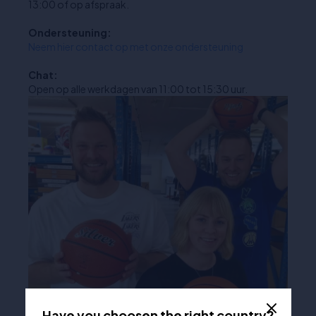
13:00 of op afspraak.
Ondersteuning:
Neem hier contact op met onze ondersteuning
Chat:
Open op alle werkdagen van 11:00 tot 15:30 uur.
Have you choosen the right country?