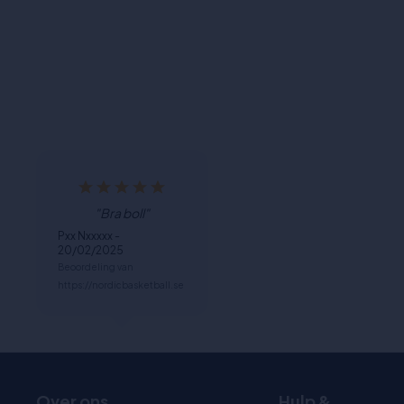
"Bra boll"
Pxx Nxxxxx -
20/02/2025
Beoordeling van
https://nordicbasketball.se
Over ons
Hulp &