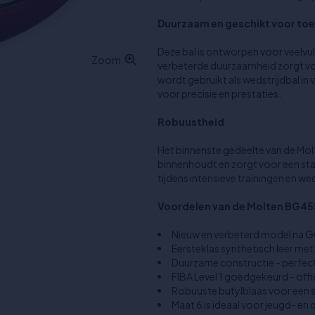
Duurzaam en geschikt voor to
Deze bal is ontworpen voor veelvul
Zoom
verbeterde duurzaamheid zorgt vo
wordt gebruikt als wedstrijdbal in
voor precisie en prestaties.
Robuustheid
Het binnenste gedeelte van de Mol
binnenhoudt en zorgt voor een stabi
tijdens intensieve trainingen en weds
Voordelen van de Molten BG4
Nieuw en verbeterd model na
Eersteklas synthetisch leer met
Duurzame constructie - perfect
FIBA Level 1 goedgekeurd - off
Robuuste butylblaas voor een s
Maat 6 is ideaal voor jeugd- en