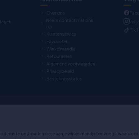
Over ons
Fac
Neem contact met ons
dagen
Ins
op
Tik
Klantenservice
Favorieten
Winkelmandje
Retourneren
Algemene voorwaarden
Privacybeleid
Bestellingsstatus
 dagen retourbeleid
Chat: Open op weekdagen v
15:30 uur.
e items te onthouden die je aan je winkelmandje toevoegt, waardoor 