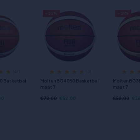
- 33%
- 31%
(47)
(3)
0 Basketbal
Molten BG4050 Basketbal
Molten BG3
maat 7
maat 7
00
€78,00
€52,00
€52,00
€3