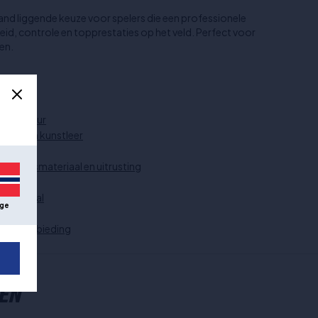
nd liggende keuze voor spelers die een professionele
id, controle en topprestaties op het veld. Perfect voor
en.
Maat 6
Rode kleur
Premium kunstleer
Molten
Trainingsmateriaal en uitrusting
Ballen
Basketbal
ge
Elite
In de aanbieding
EN