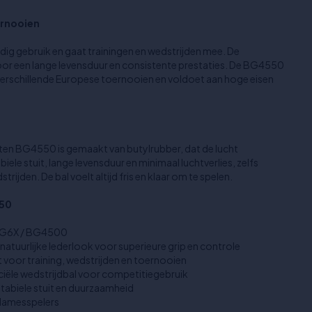
ernooien
dig gebruik en gaat trainingen en wedstrijden mee. De
or een lange levensduur en consistente prestaties. De BG4550
 verschillende Europese toernooien en voldoet aan hoge eisen
ten BG4550 is gemaakt van butylrubber, dat de lucht
ele stuit, lange levensduur en minimaal luchtverlies, zelfs
trijden. De bal voelt altijd fris en klaar om te spelen.
550
 GG6X / BG4500
 natuurlijke lederlook voor superieure grip en controle
 voor training, wedstrijden en toernooien
iciële wedstrijdbal voor competitiegebruik
tabiele stuit en duurzaamheid
 damesspelers