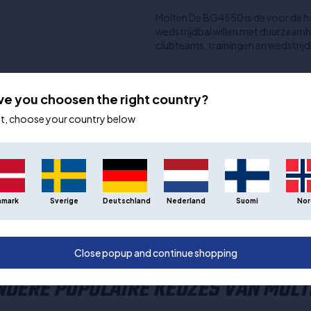
Molten De BG4550 is de voor de ha
wedstrijdbal willen met duurzaamhe
clubteams, trainingen en wedstrijd
Aanvullende informatie
ve you choosen the right country?
Maat:
Kleur:
ot, choose your country below
Materiaal:
Merknaam:
Trainingsmateriaal en uitrusting:
Subcategorie:
Type sport:
nmark
Sverige
Deutschland
Nederland
Suomi
Nor
Niveau:
Speciale aanbiedingen:
Close popup and continue shopping
NDERE POPULAIRE KEUZES VAN MOLT