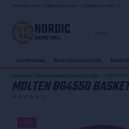
Levering binnen 1-3 dagen på lagervarer
Shipping from €9
NORDIC
Zoeken...
BASKETBALL
VOORPAGINA
BASKETBALSCHOENEN
BASKET
Startpagina
/
Trainingsmateriaal en uitrusting
/
Ballen
/ Molten BG4550
MOLTEN BG4550 BASKET
(1)
- 38%