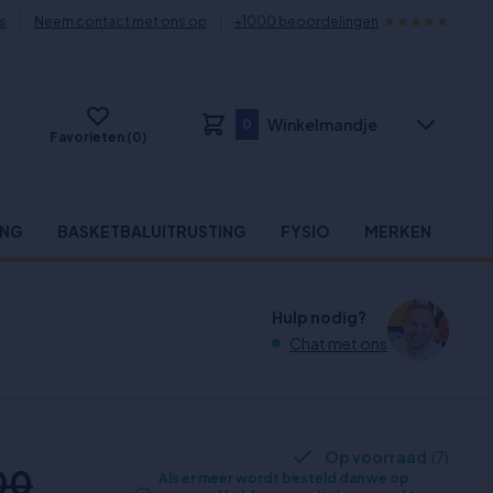
s
Neem contact met ons op
+1000 beoordelingen
Winkelmandje
0
Favorieten (0)
ING
BASKETBALUITRUSTING
FYSIO
MERKEN
Hulp nodig?
Chat met ons
Op voorraad
(7)
00
Als er meer wordt besteld dan we op