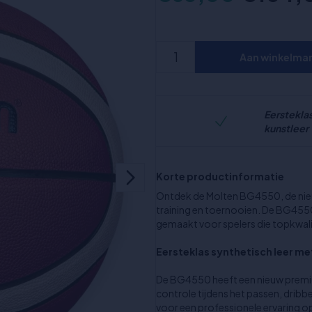
Aan winkelma
Eerstekla
kunstleer
Korte productinformatie
Ontdek de Molten BG4550, de nieu
training en toernooien. De BG455
gemaakt voor spelers die topkwalit
Eersteklas synthetisch leer met
De BG4550 heeft een nieuw premiu
controle tijdens het passen, dribbe
voor een professionele ervaring op