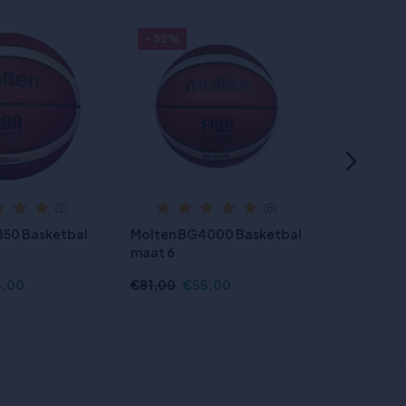
- 32%
- 31%
(2)
(8)
850 Basketbal
Molten BG4000 Basketbal
Molten BG
maat 6
maat 6
6,00
€81,00
€55,00
€52,00
€