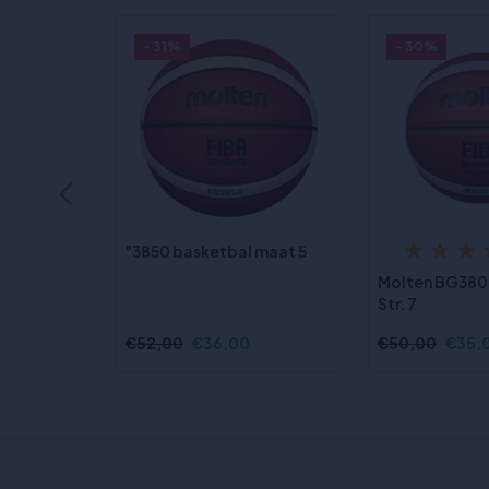
- 31%
- 30%
"3850 basketbal maat 5
Molten BG380
Str. 7
€52,00
€36,00
€50,00
€35,