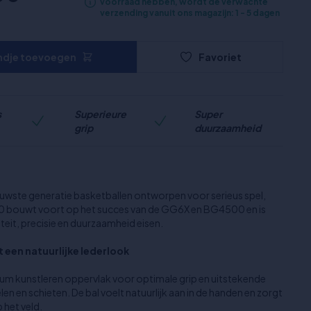
voorraad hebben, wordt de verwachte
verzending vanuit ons magazijn: 1 - 5 dagen
ndje toevoegen
Favoriet
s
Superieure
Super
grip
duurzaamheid
wste generatie basketballen ontworpen voor serieus spel,
0 bouwt voort op het succes van de GG6X en BG4500 en is
eit, precisie en duurzaamheid eisen.
 een natuurlijke lederlook
m kunstleren oppervlak voor optimale grip en uitstekende
len en schieten. De bal voelt natuurlijk aan in de handen en zorgt
 het veld.