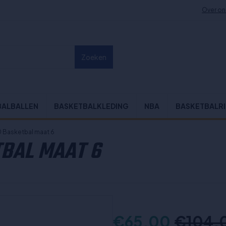
Over on
Zoeken
BALBALLEN
BASKETBALKLEDING
NBA
BASKETBALR
 Basketbal maat 6
BAL MAAT 6
€65,00
€104,