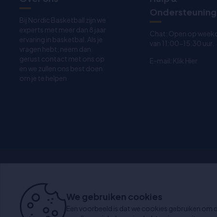
Ondersteuning
Bij Nordic Basketball zijn we
experts met meer dan 8 jaar
Chat: Open op week
ervaring in basketbal. Als je
van 11:00-15:30 uur.
vragen hebt, neem dan
gerust contact met ons op
E-mail:
Klik Hier
en we zullen ons best doen
om je te helpen
Levering binnen 1-3 dagen
30
We gebruiken cookies
Een voorbeeld is dat we cookies gebruiken om d