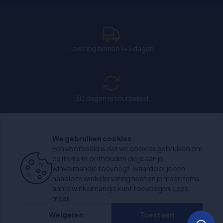
Levering binnen 1-3 dagen
30 dagen retourbeleid
We gebruiken cookies
Chat: Open op weekdagen van 11:00-15:30 uur.
Een voorbeeld is dat we cookies gebruiken om
de items te onthouden die je aan je
winkelmandje toevoegt, waardoor je een
naadloze winkelervaring hebt en je meer items
aan je winkelmandje kunt toevoegen.
Lees
+1000 beoordelingen
meer
Weigeren
Toestaan