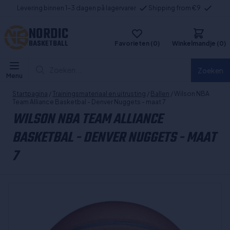
Levering binnen 1-3 dagen på lagervarer
Shipping from €9
NORDIC
BASKETBALL
Favorieten (0)
Winkelmandje (0)
Zoeken...
Zoeken
Menu
Startpagina
/
Trainingsmateriaal en uitrusting
/
Ballen
/ Wilson NBA
Team Alliance Basketbal - Denver Nuggets - maat 7
WILSON NBA TEAM ALLIANCE
BASKETBAL - DENVER NUGGETS - MAAT
7