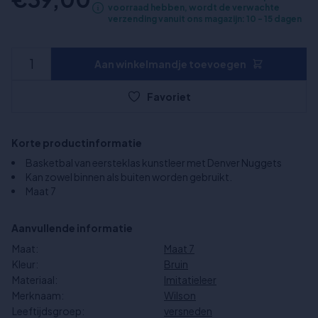
voorraad hebben, wordt de verwachte
verzending vanuit ons magazijn: 10 - 15 dagen
Aan winkelmandje toevoegen
Favoriet
Korte productinformatie
Basketbal van eersteklas kunstleer met Denver Nuggets
Kan zowel binnen als buiten worden gebruikt.
Maat 7
Aanvullende informatie
Maat:
Maat 7
Kleur:
Bruin
Materiaal:
Imitatieleer
Merknaam:
Wilson
Leeftijdsgroep:
versneden