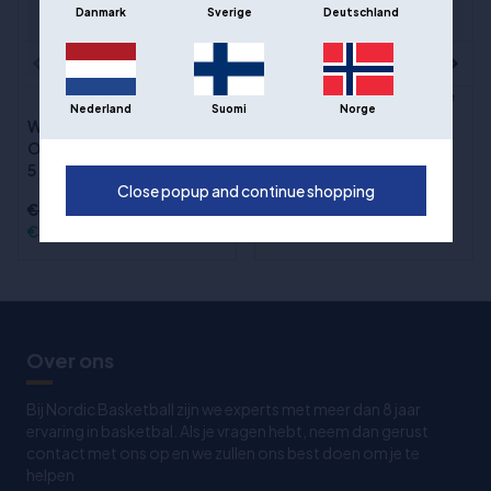
Danmark
Sverige
Deutschland
Wilson NBA Team Tribute
(11)
Nederland
Suomi
Norge
Basketbal - Orlando
Wilson Official NBA
Magic - maat 7
Outdoor Basketbal maat
5
Close popup and continue shopping
€46,00
€33,00
€33,00
Over ons
Bij Nordic Basketball zijn we experts met meer dan 8 jaar
ervaring in basketbal. Als je vragen hebt, neem dan gerust
contact met ons op en we zullen ons best doen om je te
helpen