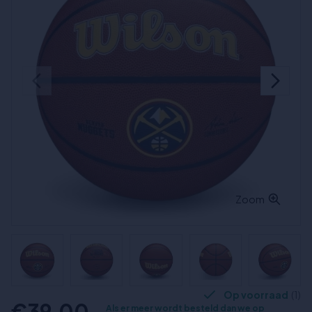
Zoom
Op voorraad
(1)
€39,00
Als er meer wordt besteld dan we op