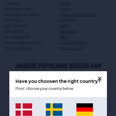
Geslacht:
unisex
Speeloppervlak:
Buiten
Trainingsmateriaal en
Trainingsmateriaal en
uitrusting:
uitrusting
Subcategorie:
Ballen
Type sport:
Basketbal
De competitie:
NBA
Speciale aanbiedingen:
In de aanbieding
Voorraadstatus:
Op voorraad
ANDERE POPULAIRE KEUZES VAN
WILSON
Have you choosen the right country?
If not, choose your country below
- 28%