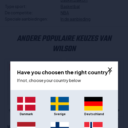
basketbalkorf
Type sport:
Basketbal
De competitie:
NBA
Speciale aanbiedingen:
In de aanbieding
ANDERE POPULAIRE KEUZES VAN
WILSON
- 28%
Have you choosen the right country?
If not, choose your country below
Danmark
Sverige
Deutschland
Wilson NBA Team Tribute
(11)
Basketbal - Orlando
Wilson Official NBA