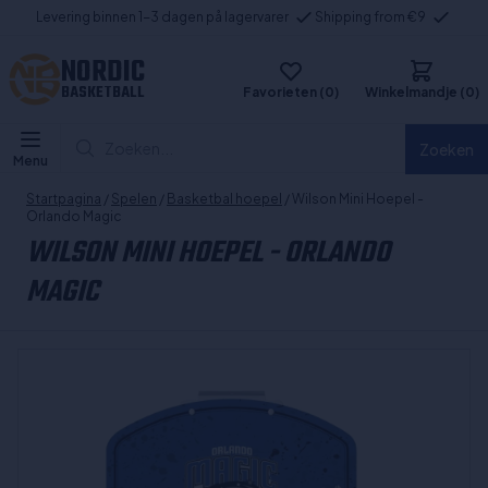
Levering binnen 1-3 dagen på lagervarer
Shipping from €9
NORDIC
BASKETBALL
Favorieten (0)
Winkelmandje (0)
Zoeken...
Zoeken
Menu
Startpagina
/
Spelen
/
Basketbal hoepel
/ Wilson Mini Hoepel -
Orlando Magic
WILSON MINI HOEPEL - ORLANDO
MAGIC