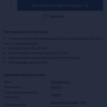
Aan winkelmandje toevoegen
Favoriet
Korte productinformatie
Slimme kleine basketbalhoepel die bijvoorbeeld aan een deur
kan worden gehangen
De plaat meet 28x23 cm
De binnendiameter van de ring is 15 cm
Inclusief kleine basketbal van schuimmateriaal
Gemakkelijk op te zetten
Aanvullende informatie
Kleur:
Blauwe kleur
Merknaam:
Wilson
Trainingsmateriaal en
Spelen
uitrusting:
Basketbal hoepel
,
Mini
Subcategorie: