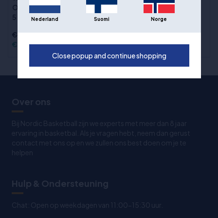
Magic - maat 7
Outdoor Basketbal maat
5
Nederland
Suomi
Norge
€46,00
€33,00
€33,00
Close popup and continue shopping
Over ons
Bij Nordic Basketball zijn we experts met meer dan 8 jaar
ervaring in basketbal. Als je vragen hebt, neem dan gerust
contact met ons op en we zullen ons best doen om je te
helpen
Hulp & Ondersteuning
Chat: Open op weekdagen van 11:00-15:30 uur.