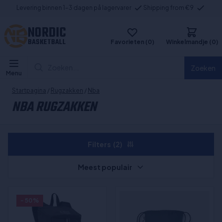
Levering binnen 1-3 dagen på lagervarer
Shipping from €9
NORDIC
BASKETBALL
Favorieten (0)
Winkelmandje (0)
Zoeken...
Zoeken
Menu
Startpagina
/
Rugzakken
/
Nba
NBA RUGZAKKEN
Filters
(2)
Meest populair
- 50%