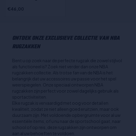
€46,00
ONTDEK ONZE EXCLUSIEVE COLLECTIE VAN NBA
RUGZAKKEN
Bent u op zoek naar de perfecte rugzak die zowel stijlvol
als functioneel is? Zoek niet verder dan onze NBA
rugzakken collectie. Als trotse fan van de NBA is het
belangrijk dat uw accessoires uw passie voor het spel
weerspiegelen. Onze speciaal ontworpen NBA
rugzakken zijn perfect voor zowel dagelijks gebruik als
sportactiviteiten.
Elke rugzak is vervaardigd met oog voor detail en
kwaliteit, zodat ze niet alleen goed eruitzien, maar ook
duurzaam zijn. Met voldoende opbergruimte voor al uw
essentiële items, of u nu naar de sportschool gaat, naar
school of op reis, deze rugzakken zijn ontworpen om
aan al uw behoeften te voldoen.