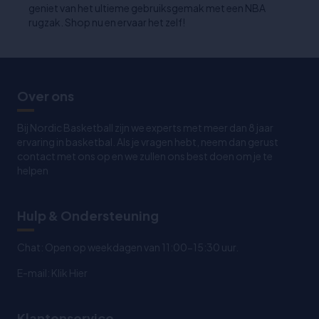
geniet van het ultieme gebruiksgemak met een NBA
rugzak. Shop nu en ervaar het zelf!
Over ons
Bij Nordic Basketball zijn we experts met meer dan 8 jaar
ervaring in basketbal. Als je vragen hebt, neem dan gerust
contact met ons op en we zullen ons best doen om je te
helpen
Hulp & Ondersteuning
Chat: Open op weekdagen van 11:00-15:30 uur.
E-mail:
Klik Hier
Klantenservice