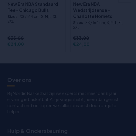
New Era NBA Standaard
New Era NBA
Tee - Chicago Bulls
Wedstrijdtenue -
Charlotte Hornets
Sizes
:XS / 164 cm, S, M, L, XL,
2XL
Sizes
:XS / 164 cm, S, M, L, XL,
2XL
€33,00
€33,00
€24,00
€24,00
Over ons
Bij Nordic Basketball zijn we experts met meer dan 8 jaar
ervaring in basketbal. Als je vragen hebt, neem dan gerust
contact met ons op en we zullen ons best doen om je te
helpen
Hulp & Ondersteuning