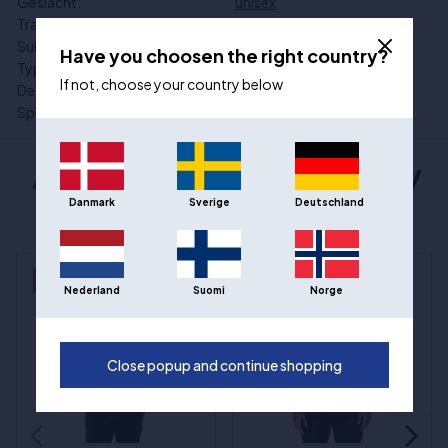
Geslacht:
unisex
Trainingsmateriaal en uitrusting:
Kleding
Subcategorie:
T-shirts
Have you choosen the right country?
Type sport:
Basketbal
If not, choose your country below
De competitie:
NBA
Speciale aanbiedingen:
In de aanbieding
ANDERE POPULAIRE KEUZES VAN NEW
Danmark
Sverige
Deutschland
ERA
- 27%
- 27%
Nederland
Suomi
Norge
Close popup and continue shopping