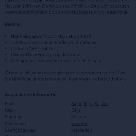
Het iconische New Era logo en de officiële NBA graphics zorgen
voor een authentieke look die past bij je passie voor basketbal.
Details:
Normale pasvorm voor klassiek comfort
100% katoen - zacht en ademend materiaal
Officiële NBA-licentie
Discreet New Era logo op de mouw
Verkrijgbaar in meerdere team- en kleurvariaties
Of je nu juicht vanaf de tribune of door de stad cruist, het New
Era NBA Regular Tee is een must-have voor elke basketbalfan.
Aanvullende informatie
Maat:
XS
,
S
,
M
,
L
,
XL
,
2XL
Kleur:
Grijs
Materiaal:
Katoen
Merknaam:
New Era
Leeftijdsgroep:
versneden