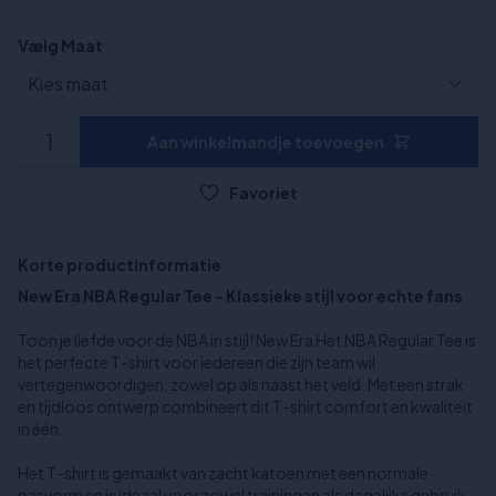
Vælg Maat
Aan winkelmandje toevoegen
Favoriet
Korte productinformatie
New Era NBA Regular Tee - Klassieke stijl voor echte fans
Toon je liefde voor de NBA in stijl! New Era Het NBA Regular Tee is
het perfecte T-shirt voor iedereen die zijn team wil
vertegenwoordigen, zowel op als naast het veld. Met een strak
en tijdloos ontwerp combineert dit T-shirt comfort en kwaliteit
in één.
Het T-shirt is gemaakt van zacht katoen met een normale
pasvorm en is ideaal voor zowel trainingen als dagelijks gebruik.