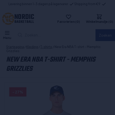
Levering binnen 1-3 dagen på lagervarer
Shipping from €9
NORDIC
BASKETBALL
Favorieten (0)
Winkelmandje (0)
Zoeken...
Zoeken
Menu
Startpagina
/
Kleding
/
T-shirts
/ New Era NBA T-shirt - Memphis
Grizzlies
NEW ERA NBA T-SHIRT - MEMPHIS
GRIZZLIES
- 27%