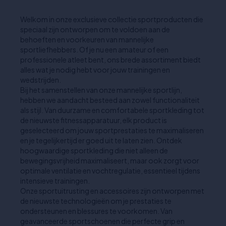
Welkom in onze exclusieve collectie sportproducten die
speciaal zijn ontworpen om te voldoen aan de
behoeften en voorkeuren van mannelijke
sportliefhebbers. Of je nu een amateur of een
professionele atleet bent, ons brede assortiment biedt
alles wat je nodig hebt voor jouw trainingen en
wedstrijden.
Bij het samenstellen van onze mannelijke sportlijn,
hebben we aandacht besteed aan zowel functionaliteit
als stijl. Van duurzame en comfortabele sportkleding tot
de nieuwste fitnessapparatuur, elk product is
geselecteerd om jouw sportprestaties te maximaliseren
en je tegelijkertijd er goed uit te laten zien. Ontdek
hoogwaardige sportkleding die niet alleen de
bewegingsvrijheid maximaliseert, maar ook zorgt voor
optimale ventilatie en vochtregulatie, essentieel tijdens
intensieve trainingen.
Onze sportuitrusting en accessoires zijn ontworpen met
de nieuwste technologieën om je prestaties te
ondersteunen en blessures te voorkomen. Van
geavanceerde sportschoenen die perfecte grip en