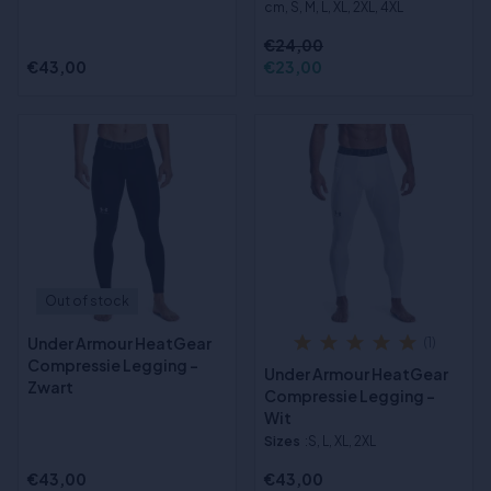
cm, S, M, L, XL, 2XL, 4XL
€24,00
€43,00
€23,00
Out of stock
Under Armour HeatGear
(1)
Compressie Legging -
Under Armour HeatGear
Zwart
Compressie Legging -
Wit
Sizes
:S, L, XL, 2XL
€43,00
€43,00