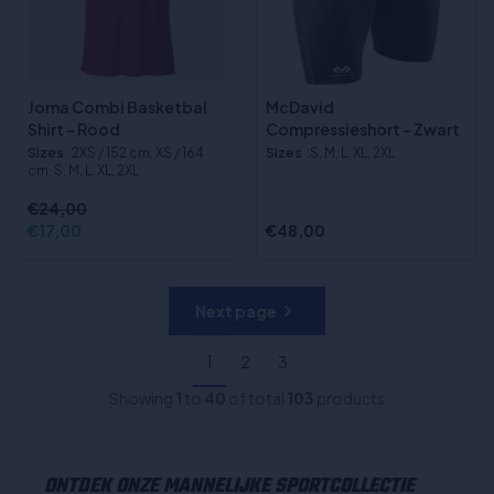
Joma Combi Basketbal
McDavid
Shirt - Rood
Compressieshort - Zwart
Sizes
:2XS / 152 cm, XS / 164
Sizes
:S, M, L, XL, 2XL
cm, S, M, L, XL, 2XL
€24,00
€17,00
€48,00
Next page
1
2
3
Showing
1
to
40
of total
103
products
ONTDEK ONZE MANNELIJKE SPORTCOLLECTIE