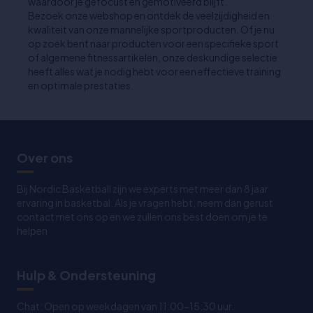
waardoor je gefocust en gemotiveerd blijft.
Bezoek onze webshop en ontdek de veelzijdigheid en
kwaliteit van onze mannelijke sportproducten. Of je nu
op zoek bent naar producten voor een specifieke sport
of algemene fitnessartikelen, onze deskundige selectie
heeft alles wat je nodig hebt voor een effectieve training
en optimale prestaties.
Over ons
Bij Nordic Basketball zijn we experts met meer dan 8 jaar
ervaring in basketbal. Als je vragen hebt, neem dan gerust
contact met ons op en we zullen ons best doen om je te
helpen
Hulp & Ondersteuning
Chat: Open op weekdagen van 11:00-15:30 uur.