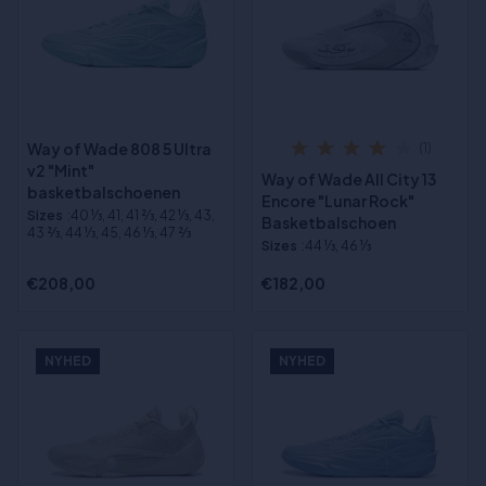
Way of Wade 808 5 Ultra
(1)
v2 "Mint"
Way of Wade All City 13
basketbalschoenen
Encore "Lunar Rock"
Sizes
:40 1⁄3, 41, 41 2⁄3, 42 1⁄3, 43,
Basketbalschoen
43 2⁄3, 44 1⁄3, 45, 46 1⁄3, 47 2⁄3
Sizes
:44 1⁄3, 46 1⁄3
€208,00
€182,00
NYHED
NYHED