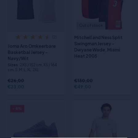
Out of stock
Mitchell and Ness Split
(2)
Swingman Jersey -
Joma Aro Omkeerbare
Dwyane Wade, Miami
Basketbal Jersey -
Heat 2005
Navy/Wit
Sizes
:2XS / 152 cm, XS / 164
cm, S, M, L, XL, 2XL
€26,00
€130,00
€23,00
€49,00
- 8%