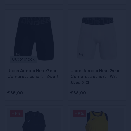
Out of stock
Under Armour HeatGear
Under Armour HeatGear
Compressieshort - Zwart
Compressieshort - Wit
Sizes
:S, XL
€38,00
€38,00
- 9%
- 9%