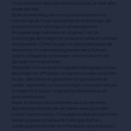
tot accessoires die je elke training bijstaan, je vindt alles
onder één dak.
Bij de ontwikkeling van onze sportproducten voor
mannen ligt de focus op kwaliteit en technologie. Elk
product in onze catalogus is vervaardigd met
hoogwaardige materialen en uitgerust met de
technologie die nodig is om jouw prestaties en comfort
te verbeteren. Of het nu gaat om weerstand tegen de
elementen of ondersteuning bieden aan je lichaam
tijdens uitdagende oefeningen, onze producten zijn
gemaakt om te presteren.
Wij bieden ook een breed scala aan trainingsapparatuur
die je helpt om efficiënter te trainen en sneller resultaten
te zien. Van halters en gewichten tot geavanceerde
cardio-apparaten, onze uitrusting is ontworpen om jou
te helpen fit te blijven, ongeacht je fitnessniveau of
sportvoorkeuren.
Naast fysieke producten bieden we ook een reeks
digitale hulpmiddelen die de manier waarop je traint
kunnen transformeren. Onze apps en digitale platforms
bieden je gepersonaliseerde trainingsschema's,
voedingsadvies en real-time feedback op je prestaties,