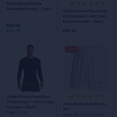
Puma Hoops Game
(1)
Basketbal Jersey - Zwart
Under Armour HeatGear
Compressie T-shirt met
korte mouwen - Zwart
€39,00
€20,00
€38,00
- 4%
Under Armour HeatGear
(2)
Compressie T-shirt Lange
Joma Basketbal Shorts -
mouwen - Zwart
Wit
Sizes
:XL, 2XL
Sizes
:2XS / 152 cm, XS / 164