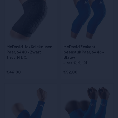
McDavid Hex Kniekousen
McDavid Zeskant
Paar, 6440 - Zwart
beenstuk Paar, 6446 -
Blauw
Sizes
:M, L, XL
Sizes
:S, M, L, XL
€46,00
€52,00