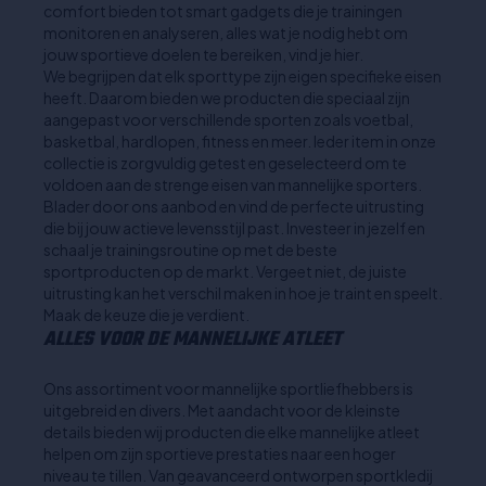
comfort bieden tot smart gadgets die je trainingen
monitoren en analyseren, alles wat je nodig hebt om
jouw sportieve doelen te bereiken, vind je hier.
We begrijpen dat elk sporttype zijn eigen specifieke eisen
heeft. Daarom bieden we producten die speciaal zijn
aangepast voor verschillende sporten zoals voetbal,
basketbal, hardlopen, fitness en meer. Ieder item in onze
collectie is zorgvuldig getest en geselecteerd om te
voldoen aan de strenge eisen van mannelijke sporters.
Blader door ons aanbod en vind de perfecte uitrusting
die bij jouw actieve levensstijl past. Investeer in jezelf en
schaal je trainingsroutine op met de beste
sportproducten op de markt. Vergeet niet, de juiste
uitrusting kan het verschil maken in hoe je traint en speelt.
Maak de keuze die je verdient.
ALLES VOOR DE MANNELIJKE ATLEET
Ons assortiment voor mannelijke sportliefhebbers is
uitgebreid en divers. Met aandacht voor de kleinste
details bieden wij producten die elke mannelijke atleet
helpen om zijn sportieve prestaties naar een hoger
niveau te tillen. Van geavanceerd ontworpen sportkledij