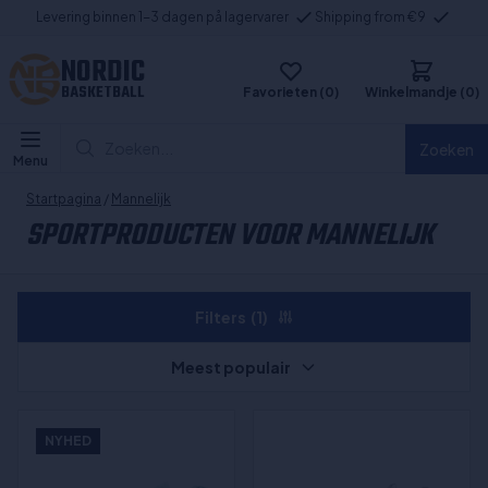
Levering binnen 1-3 dagen på lagervarer
Shipping from €9
NORDIC
BASKETBALL
Favorieten (0)
Winkelmandje (0)
Zoeken...
Zoeken
Menu
Startpagina
/
Mannelijk
SPORTPRODUCTEN VOOR MANNELIJK
Filters
(1)
Meest populair
NYHED