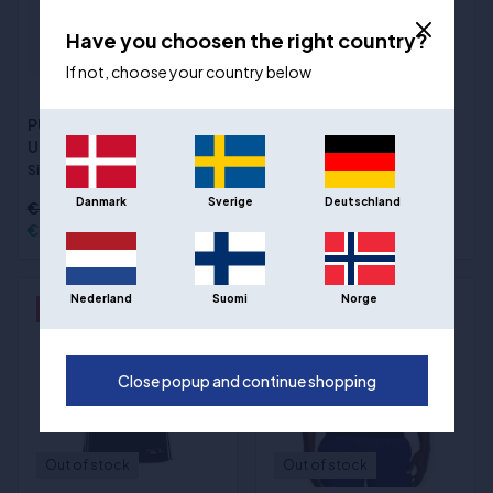
Have you choosen the right country?
If not, choose your country below
Under Armour HeatGear
(1)
Compressie T-shirt met
PUMA Stewie 3 "Lace Em
korte mouwen - Wit
Up" - Basketbalschoenen
Sizes
:2XL
Sizes
:42
Danmark
Sverige
Deutschland
€129,63
€119,00
€38,00
Nederland
Suomi
Norge
- 49%
Close popup and continue shopping
Out of stock
Out of stock