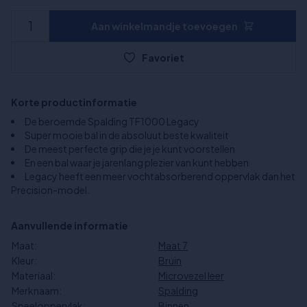
Aan winkelmandje toevoegen
Favoriet
Korte productinformatie
De beroemde Spalding TF1000 Legacy
Super mooie bal in de absoluut beste kwaliteit
De meest perfecte grip die je je kunt voorstellen
En een bal waar je jarenlang plezier van kunt hebben
Legacy heeft een meer vochtabsorberend oppervlak dan het
Precision-model.
Aanvullende informatie
Maat:
Maat 7
Kleur:
Bruin
Materiaal:
Microvezel leer
Merknaam:
Spalding
Speeloppervlak:
Binnen