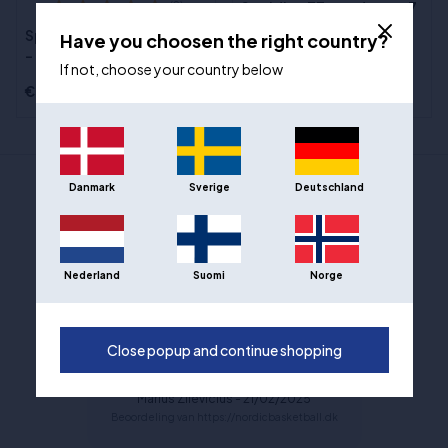
Spalding TF goud maat 7
(2)
Spalding Legacy TF1000
Have you choosen the right country?
- maat 6
If not, choose your country below
€130,00
€85,00
Danmark
Sverige
Deutschland
2 KLANTBEOORDELINGEN
5 van 5 gemiddeld
Nederland
Suomi
Norge
Close popup and continue shopping
Marius Zilevicius - 21/02/2025
Beoordeling van https://nordicbasketball.dk