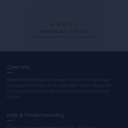
Ahmed Abuzaid - 19/09/2024
Beoordeling van https://nordicbasketball.se
Over ons
Bij Nordic Basketball zijn we experts met meer dan 8 jaar
ervaring in basketbal. Als je vragen hebt, neem dan gerust
contact met ons op en we zullen ons best doen om je te
helpen
Hulp & Ondersteuning
Chat: Open op weekdagen van 11:00-15:30 uur.