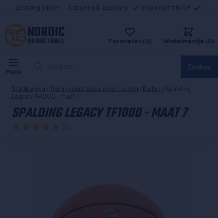
Levering binnen 1-3 dagen på lagervarer
Shipping from €9
NORDIC
BASKETBALL
Favorieten (0)
Winkelmandje (0)
Zoeken...
Zoeken
Menu
Startpagina
/
Trainingsmateriaal en uitrusting
/
Ballen
/ Spalding
Legacy TF1000 - maat 7
SPALDING LEGACY TF1000 - MAAT 7
(2)