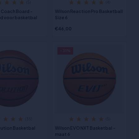
(5)
(4)
 Coach Board -
Wilson Reaction Pro Basketball
d voor basketbal
Size 6
€46,00
- 31%
(35)
(5)
lution Basketbal
Wilson EVO NXT Basketbal -
maat 6