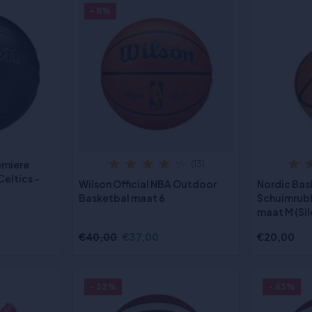
- 8%
emiere
(13)
eltics -
Wilson Official NBA Outdoor
Nordic Bas
Basketbal maat 6
Schuimrub
maat M (Sil
€40,00
€37,00
€20,00
- 32%
- 43%