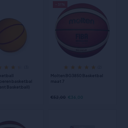
- 31%
(3)
(2)
ketball
Molten BG3850 Basketbal
beren basketbal
maat 7
ent Basketball)
€52,00
€36,00