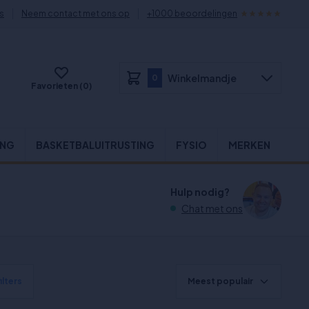
s
Neem contact met ons op
+1000 beoordelingen
Winkelmandje
0
Favorieten (0)
ING
BASKETBALUITRUSTING
FYSIO
MERKEN
Hulp nodig?
Chat met ons
ilters
Meest populair