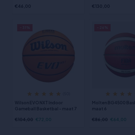
€46,00
€130,00
- 31%
- 26%
(50)
Wilson EVO NXT Indoor
Molten BG4500 Bas
Gameball Basketbal - maat 7
maat 6
€104,00
€72,00
€86,00
€64,00