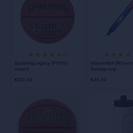
(2)
Spalding Legacy TF1000 -
Wilson NBA DRV pom
maat 6
Ballenpomp
€130,00
€20,00