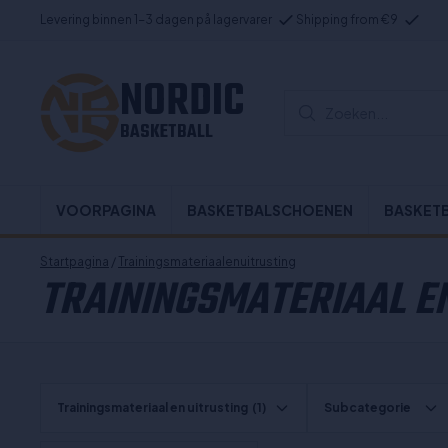
Levering binnen 1-3 dagen på lagervarer
Shipping from €9
NORDIC
Zoeken...
BASKETBALL
VOORPAGINA
BASKETBALSCHOENEN
BASKET
Startpagina
/
Trainingsmateriaalenuitrusting
TRAININGSMATERIAAL EN
Trainingsmateriaal en uitrusting
(1)
Subcategorie