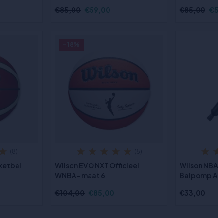
€85,00
€59,00
€85,00
€5
- 18%
(8)
(5)
ketbal
Wilson EVO NXT Officieel
Wilson NBA
WNBA- maat 6
Balpomp A
€104,00
€85,00
€33,00