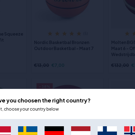
ine Squeeze
(5)
it
Nordic Basketbal Bronzen
Molten BG
Outdoor Basketbal - Maat 7
Maat 6 - Of
Wedstrijdb
€13,00
€7,00
€132,00
€
- 38%
ve you choosen the right country?
ot, choose your country below