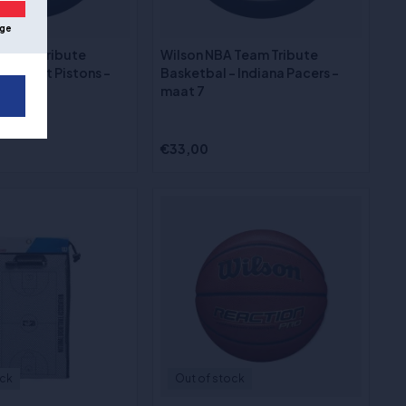
ge
 Team Tribute
Wilson NBA Team Tribute
 Detroit Pistons -
Basketbal - Indiana Pacers -
maat 7
€33,00
ock
Out of stock