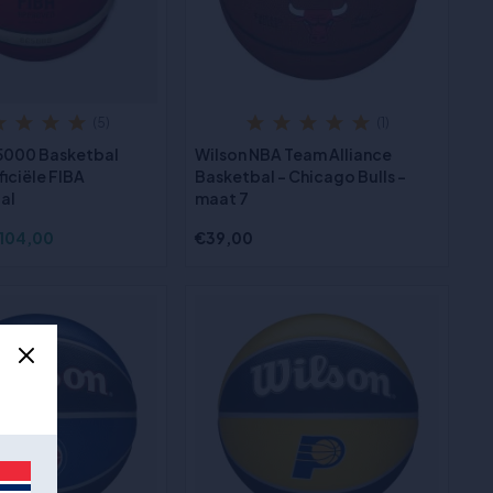
(5)
(1)
5000 Basketbal
Wilson NBA Team Alliance
ficiële FIBA
Basketbal - Chicago Bulls -
al
maat 7
104,00
€39,00