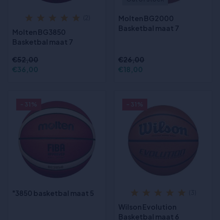
Molten BG2000
(2)
Basketbal maat 7
Molten BG3850
Basketbal maat 7
€52,00
€26,00
€36,00
€18,00
- 31%
- 31%
"3850 basketbal maat 5
(3)
Wilson Evolution
Basketbal maat 6