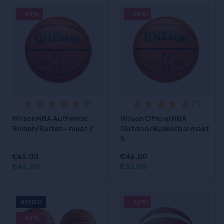
- 29%
- 28%
(12)
(11)
Wilson NBA Authentic
Wilson Official NBA
Binnen/Buiten - maat 7
Outdoor Basketbal maat
5
€65,00
€46,00
€46,00
€33,00
NYHED
- 26%
- 26%