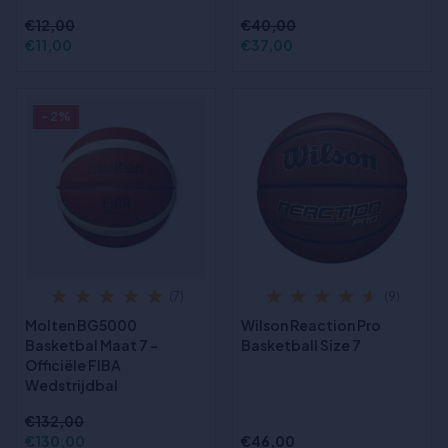
€12,00
€40,00
€11,00
€37,00
- 2%
(7)
(9)
Molten BG5000
Wilson Reaction Pro
Basketbal Maat 7 -
Basketball Size 7
Officiële FIBA
Wedstrijdbal
€132,00
€130,00
€46,00