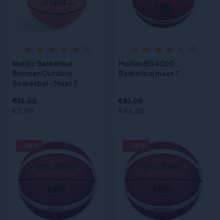
(5)
(4)
Nordic Basketbal
Molten BG4000
Bronzen Outdoor
Basketbal maat 7
Basketbal - Maat 7
€13,00
€81,00
€7,00
€46,00
- 38%
- 38%