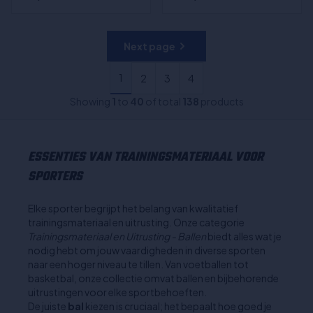
Next page
1
2
3
4
Showing
1
to
40
of total
138
products
ESSENTIES VAN TRAININGSMATERIAAL VOOR
SPORTERS
Elke sporter begrijpt het belang van kwalitatief
trainingsmateriaal en uitrusting. Onze categorie
Trainingsmateriaal en Uitrusting - Ballen
biedt alles wat je
nodig hebt om jouw vaardigheden in diverse sporten
naar een hoger niveau te tillen. Van voetballen tot
basketbal, onze collectie omvat ballen en bijbehorende
uitrustingen voor elke sportbehoeften.
De juiste
bal
kiezen is cruciaal; het bepaalt hoe goed je