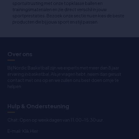
sportuitrusting met onze topklasse ballen en
trainingsmaterialen en zie direct verschil in jouw
sportprestaties. Bezoek onze sectie nu en kies de beste
producten die bij jouw sport en stijl passen.
Over ons
Bij Nordic Basketball zijn we experts met meer dan 8 jaar
ervaring in basketbal. Als je vragen hebt, neem dan gerust
contact met ons op en we zullen ons best doen om je te
helpen
Hulp & Ondersteuning
Chat: Open op weekdagen van 11:00-15:30 uur.
E-mail:
Klik Hier