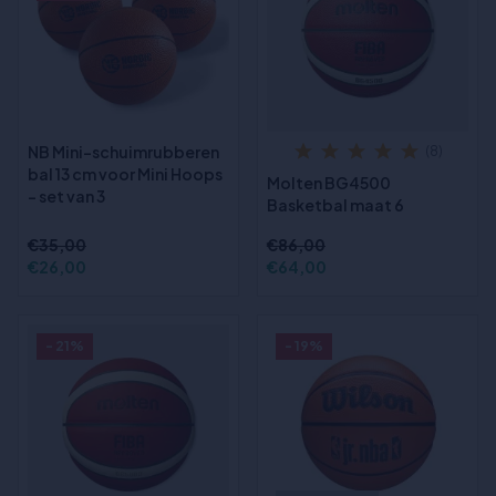
NB Mini-schuimrubberen
(8)
bal 13 cm voor Mini Hoops
Molten BG4500
– set van 3
Basketbal maat 6
€35,00
€86,00
€26,00
€64,00
- 21%
- 19%