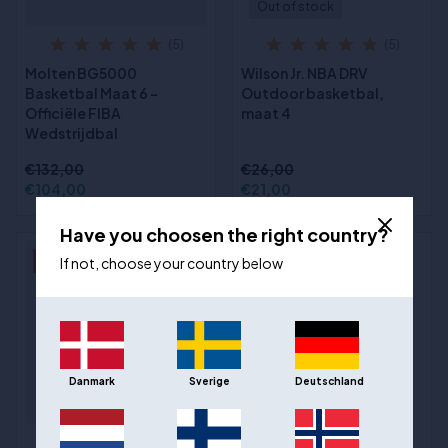
Out of stock
(5)
(5)
Molten BG5000
Wilson Jr. NBA DRV
Basketbal Maat 6 -
Outdoor basketbal,
Officiële FIBA
maat 4
Wedstrijdbal
€132,00
€26,00
€104,00
€21,00
Have you choosen the right country?
- 18%
- 15%
If not, choose your country below
Danmark
Sverige
Deutschland
(5)
(34)