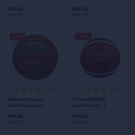
€52,00
€85,00
€36,00
€59,00
- 31%
- 30%
(35)
(47)
Wilson Evolution
Molten BG3800
Basketbal maat 7
Basketbal Str. 7
€85,00
€50,00
€59,00
€35,00