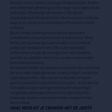
kunt presteren tijdens trainingen en wedstrijden. Ballen
verschillen niet alleen in grootte, maar ook in gewicht en
materiaal, afhankelijk van de sport. Een goed
uitgebalanceerde bal verbetert de precisie en controle,
waardoor spelers hun technieken effectiever kunnen
oefenen.
Bij ons vind je trainingsmateriaal dat speciaal is
ontwikkeld om jouw prestaties te verbeteren. Denk
hierbij aan op maat gemaakte ballen voor voetbal,
volleybal, handbal en meer. Elk stuk materiaal is
ontworpen om aan de strenge eisen van moderne
sporten te voldoen, met focus op duurzaamheid en
prestatieverbetering.
Bovendien bieden we diverse accessoires die essentieel
zijn voor elke trainingssessie, zoals pompen, netten en
opbergsystemen. Alles wat je nodig hebt om jouw
sportmateriaal in topconditie te houden, vind je bij ons.
Ons aanbod aan trainingsmateriaal en uitrusting is
zorgvuldig samengesteld om te zorgen dat je het
maximale uit elke training kunt halen, ongeacht het
sportniveau.
HAAL MEER UIT JE TRAINING MET DE JUISTE