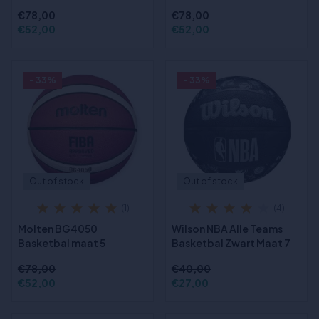
€78,00
€78,00
€52,00
€52,00
- 33%
- 33%
Out of stock
Out of stock
(1)
(4)
Molten BG4050
Wilson NBA Alle Teams
Basketbal maat 5
Basketbal Zwart Maat 7
€78,00
€40,00
€52,00
€27,00