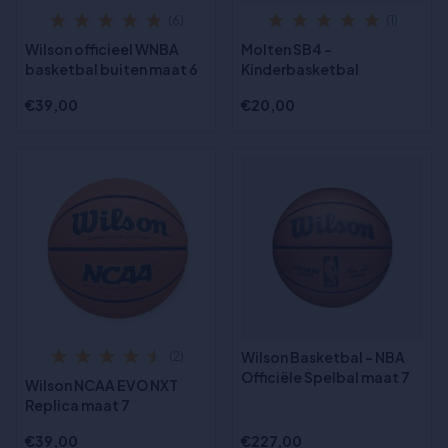
(6)
(1)
Wilson officieel WNBA
Molten SB4 -
basketbal buiten maat 6
Kinderbasketbal
€39,00
€20,00
Wilson Basketbal - NBA
(2)
Officiële Spelbal maat 7
Wilson NCAA EVO NXT
Replica maat 7
€39,00
€227,00