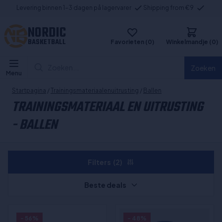
Levering binnen 1-3 dagen på lagervarer
Shipping from €9
NORDIC
BASKETBALL
Favorieten (0)
Winkelmandje (0)
Zoeken...
Zoeken
Menu
Startpagina
/
Trainingsmateriaalenuitrusting
/
Ballen
TRAININGSMATERIAAL EN UITRUSTING
- BALLEN
Filters
(2)
Beste deals
- 56%
- 48%