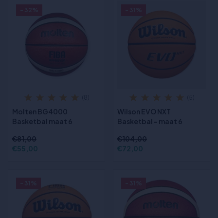
- 32%
- 31%
(8)
(5)
Molten BG4000
Wilson EVO NXT
Basketbal maat 6
Basketbal - maat 6
€81,00
€104,00
€55,00
€72,00
- 31%
- 31%