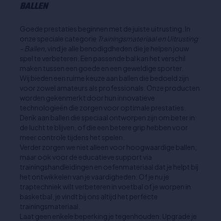
BALLEN
Goede prestaties beginnen met de juiste uitrusting. In
onze speciale categorie
Trainingsmateriaal en Uitrusting
- Ballen
, vind je alle benodigdheden die je helpen jouw
spel te verbeteren. Een passende bal kan het verschil
maken tussen een goede en een geweldige sporter.
Wij bieden een ruime keuze aan ballen die bedoeld zijn
voor zowel amateurs als professionals. Onze producten
worden gekenmerkt door hun innovatieve
technologieën die zorgen voor optimale prestaties.
Denk aan ballen die speciaal ontworpen zijn om beter in
de lucht te blijven, of die een betere grip hebben voor
meer controle tijdens het spelen.
Verder zorgen we niet alleen voor hoogwaardige ballen,
maar ook voor de educatieve support via
trainingshandleidingen en oefenmateriaal dat je helpt bij
het ontwikkelen van je vaardigheden. Of je nu je
traptechniek wilt verbeteren in voetbal of je worpen in
basketbal, je vindt bij ons altijd het perfecte
trainingsmateriaal.
Laat geen enkele beperking je tegenhouden. Upgrade je