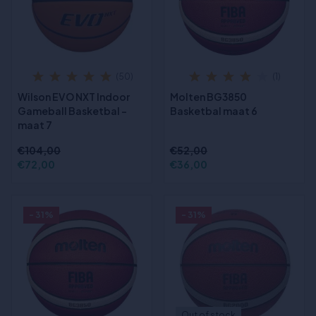
(50)
(1)
Wilson EVO NXT Indoor
Molten BG3850
Gameball Basketbal -
Basketbal maat 6
maat 7
€104,00
€52,00
€72,00
€36,00
- 31%
- 31%
Out of stock