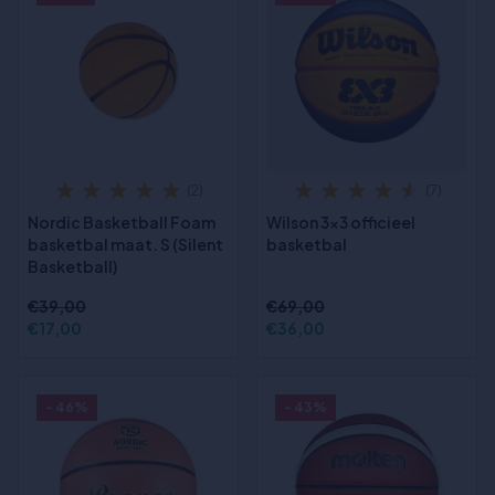
(2)
(7)
Nordic Basketball Foam
Wilson 3x3 officieel
basketbal maat. S (Silent
basketbal
Basketball)
€39,00
€69,00
€17,00
€36,00
- 46%
- 43%