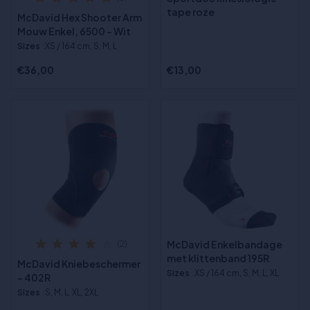
tape roze
McDavid Hex Shooter Arm
Mouw Enkel, 6500 - Wit
Sizes
:XS / 164 cm, S, M, L
€36,00
€13,00
McDavid Enkelbandage
(2)
met klittenband 195R
McDavid Kniebeschermer
Sizes
:XS / 164 cm, S, M, L, XL
- 402R
Sizes
:S, M, L, XL, 2XL