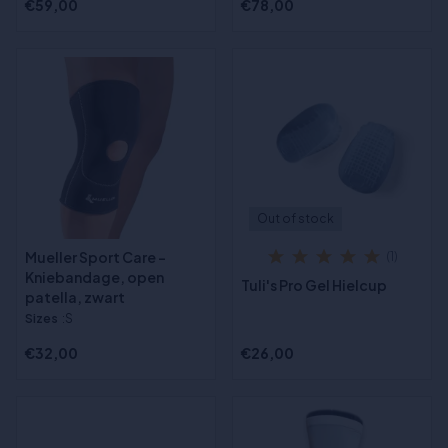
€59,00
€78,00
Out of stock
Mueller Sport Care -
(1)
Kniebandage, open
Tuli's Pro Gel Hielcup
patella, zwart
Sizes
:S
€32,00
€26,00