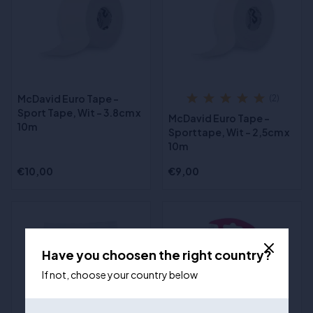
McDavid Euro Tape -
(2)
Sport Tape, Wit - 3.8cm x
McDavid Euro Tape -
10m
Sporttape, Wit - 2,5cm x
10m
€10,00
€9,00
Have you choosen the right country?
If not, choose your country below