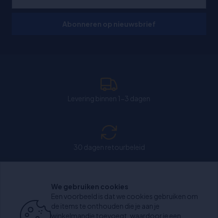
Abonneren op nieuwsbrief
Levering binnen 1-3 dagen
30 dagen retourbeleid
We gebruiken cookies
Chat: Open op weekdagen van 11:00-15:30 uur.
Een voorbeeld is dat we cookies gebruiken om
de items te onthouden die je aan je
winkelmandje toevoegt, waardoor je een