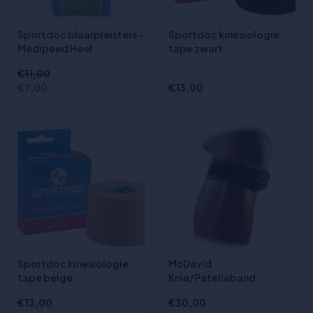
Sportdoc blaarpleisters -
Sportdoc kinesiologie
Medipeed Heel
tape zwart
€11,00
€7,00
€13,00
Sportdoc kinesiologie
McDavid
tape beige
Knie/Patellaband
€13,00
€30,00