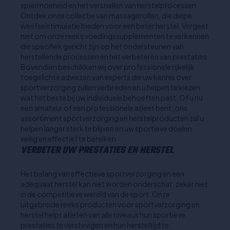
spiermoeheid en het versnellen van herstelprocessen.
Ontdek onze collectie van massagerollen, die diepe
weefselstimulatie bieden voor een beter herstel. Vergeet
niet om onze reeks voedingssupplementen te verkennen
die specifiek gericht zijn op het ondersteunen van
herstellende processen en het verbeteren van prestaties.
Bovendien beschikken wij over professionele rijkelijk
toegelichte adviezen van experts die uw kennis over
sportverzorging zullen verbreden en u helpen te kiezen
wat het beste bij uw individuele behoeften past. Of u nu
een amateur of een professionele atleet bent, ons
assortiment sportverzorging en herstelproducten zal u
helpen langer sterk te blijven en uw sportieve doelen
veilig en effectief te bereiken.
VERBETER UW PRESTATIES EN HERSTEL
Het belang van effectieve sportverzorging en een
adequaat herstel kan niet worden onderschat, zeker niet
in de competitieve wereld van de sport. Onze
uitgebreide reeks producten voor sportverzorging en
herstel helpt atleten van alle niveaus hun sportieve
prestaties te verstevigen en hun hersteltijd te