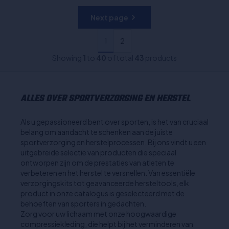
Next page
1
2
Showing
1
to
40
of total
43
products
ALLES OVER SPORTVERZORGING EN HERSTEL
Als u gepassioneerd bent over sporten, is het van cruciaal
belang om aandacht te schenken aan de juiste
sportverzorging en herstelprocessen. Bij ons vindt u een
uitgebreide selectie van producten die speciaal
ontworpen zijn om de prestaties van atleten te
verbeteren en het herstel te versnellen. Van essentiële
verzorgingskits tot geavanceerde hersteltools, elk
product in onze catalogus is geselecteerd met de
behoeften van sporters in gedachten.
Zorg voor uw lichaam met onze hoogwaardige
compressiekleding, die helpt bij het verminderen van