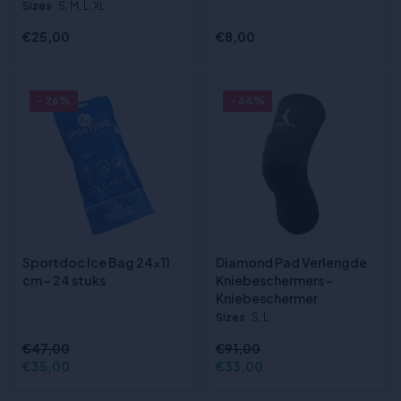
Sizes
:S, M, L, XL
€25,00
€8,00
- 26%
- 64%
Sportdoc Ice Bag 24x11
Diamond Pad Verlengde
cm - 24 stuks
Kniebeschermers -
Kniebeschermer
Sizes
:S, L
€47,00
€91,00
€35,00
€33,00