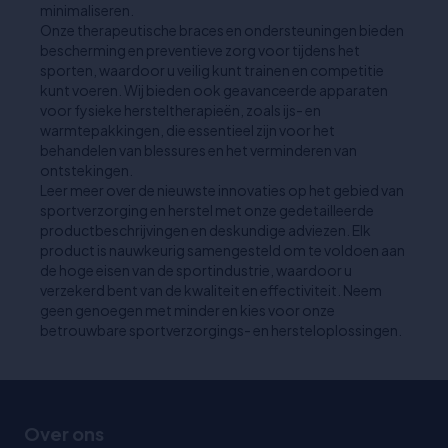
minimaliseren.
Onze therapeutische braces en ondersteuningen bieden
bescherming en preventieve zorg voor tijdens het
sporten, waardoor u veilig kunt trainen en competitie
kunt voeren. Wij bieden ook geavanceerde apparaten
voor fysieke hersteltherapieën, zoals ijs- en
warmtepakkingen, die essentieel zijn voor het
behandelen van blessures en het verminderen van
ontstekingen.
Leer meer over de nieuwste innovaties op het gebied van
sportverzorging en herstel met onze gedetailleerde
productbeschrijvingen en deskundige adviezen. Elk
product is nauwkeurig samengesteld om te voldoen aan
de hoge eisen van de sportindustrie, waardoor u
verzekerd bent van de kwaliteit en effectiviteit. Neem
geen genoegen met minder en kies voor onze
betrouwbare sportverzorgings- en hersteloplossingen.
Over ons