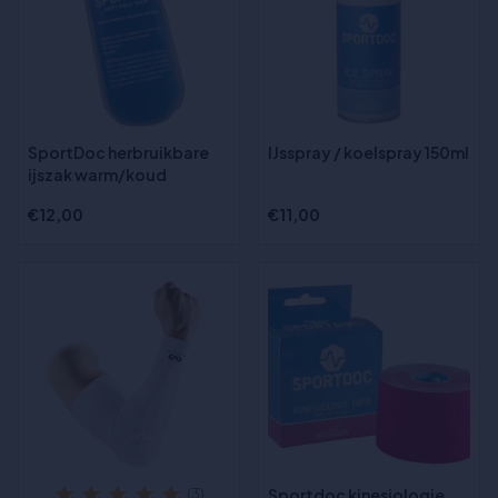
SportDoc herbruikbare
IJsspray / koelspray 150ml
ijszak warm/koud
€12,00
€11,00
Sportdoc kinesiologie
(3)