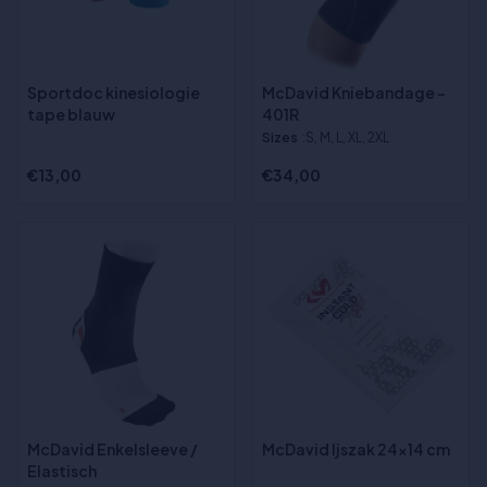
Sportdoc kinesiologie
McDavid Kniebandage -
tape blauw
401R
Sizes
:S, M, L, XL, 2XL
€13,00
€34,00
McDavid Enkelsleeve /
McDavid Ijszak 24x14 cm
Elastisch