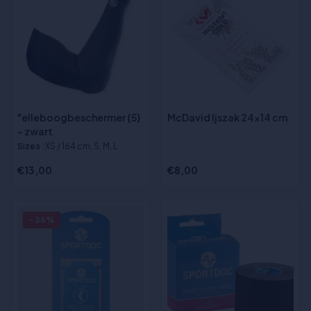
"elleboogbeschermer {5}
McDavid Ijszak 24x14 cm
- zwart
Sizes
:XS / 164 cm, S, M, L
€13,00
€8,00
- 36%