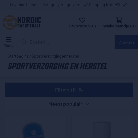
Levering binnen 1-3 dagen på lagervarer
Shipping from €9
NORDIC
BASKETBALL
Favorieten (0)
Winkelmandje (0)
Zoeken...
Zoeken
Menu
Startpagina
/
Sportverzorgingenherstel
SPORTVERZORGING EN HERSTEL
Filters
(1)
Meest populair