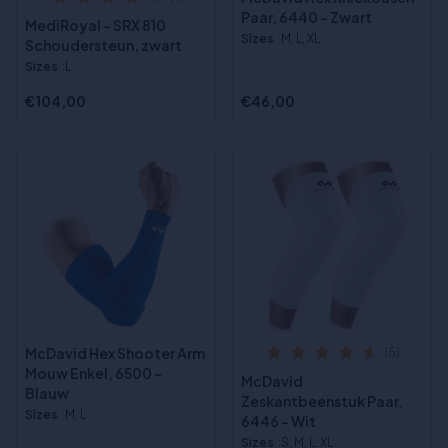
Paar, 6440 - Zwart
MediRoyal - SRX 810
Sizes
:M, L, XL
Schoudersteun, zwart
Sizes
:L
€104,00
€46,00
McDavid Hex Shooter Arm
(5)
Mouw Enkel, 6500 -
McDavid
Blauw
Zeskantbeenstuk Paar,
Sizes
:M, L
6446 - Wit
Sizes
:S, M, L, XL