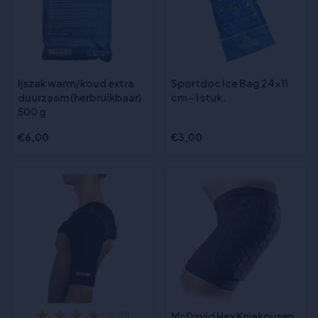
Ijszak warm/koud extra
Sportdoc Ice Bag 24x11
duurzaam (herbruikbaar)
cm - 1 stuk.
500 g
€6,00
€3,00
McDavid Hex Kniekousen
(1)