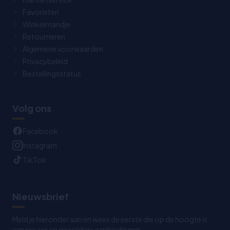
Favorieten
Winkelmandje
Retourneren
Algemene voorwaarden
Privacybeleid
Bestellingsstatus
Volg ons
Facebook
Instagram
TikTok
Nieuwsbrief
Meld je hieronder aan en wees de eerste die op de hoogte is
van nieuws en geweldige aanbiedingen