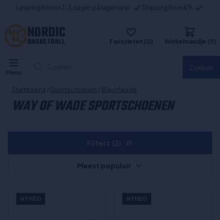
Levering binnen 1-3 dagen på lagervarer
Shipping from €9
NORDIC
BASKETBALL
Favorieten (0)
Winkelmandje (0)
Zoeken...
Zoeken
Menu
Startpagina
/
Sportschoenen
/
Wayofwade
WAY OF WADE SPORTSCHOENEN
Filters
(2)
Meest populair
NYHED
NYHED