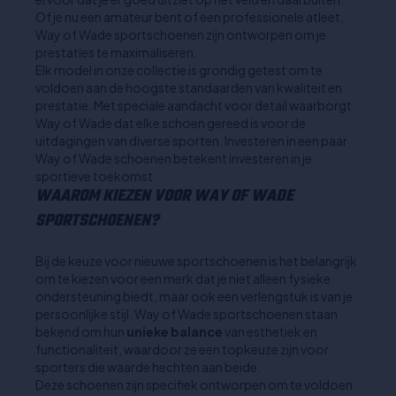
Of je nu een amateur bent of een professionele atleet,
Way of Wade sportschoenen zijn ontworpen om je
prestaties te maximaliseren.
Elk model in onze collectie is grondig getest om te
voldoen aan de hoogste standaarden van kwaliteit en
prestatie. Met speciale aandacht voor detail waarborgt
Way of Wade dat elke schoen gereed is voor de
uitdagingen van diverse sporten. Investeren in een paar
Way of Wade schoenen betekent investeren in je
sportieve toekomst.
WAAROM KIEZEN VOOR WAY OF WADE
SPORTSCHOENEN?
Bij de keuze voor nieuwe sportschoenen is het belangrijk
om te kiezen voor een merk dat je niet alleen fysieke
ondersteuning biedt, maar ook een verlengstuk is van je
persoonlijke stijl. Way of Wade sportschoenen staan
bekend om hun
unieke balance
van esthetiek en
functionaliteit, waardoor ze een topkeuze zijn voor
sporters die waarde hechten aan beide.
Deze schoenen zijn specifiek ontworpen om te voldoen