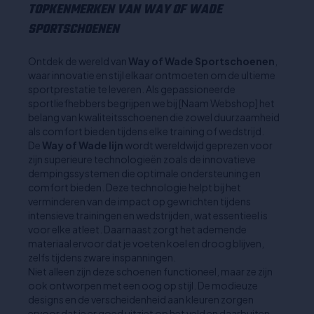
TOPKENMERKEN VAN WAY OF WADE
SPORTSCHOENEN
Ontdek de wereld van
Way of Wade Sportschoenen
,
waar innovatie en stijl elkaar ontmoeten om de ultieme
sportprestatie te leveren. Als gepassioneerde
sportliefhebbers begrijpen we bij [Naam Webshop] het
belang van kwaliteitsschoenen die zowel duurzaamheid
als comfort bieden tijdens elke training of wedstrijd.
De
Way of Wade lijn
wordt wereldwijd geprezen voor
zijn superieure technologieën zoals de innovatieve
dempingssystemen die optimale ondersteuning en
comfort bieden. Deze technologie helpt bij het
verminderen van de impact op gewrichten tijdens
intensieve trainingen en wedstrijden, wat essentieel is
voor elke atleet. Daarnaast zorgt het ademende
materiaal ervoor dat je voeten koel en droog blijven,
zelfs tijdens zware inspanningen.
Niet alleen zijn deze schoenen functioneel, maar ze zijn
ook ontworpen met een oog op stijl. De modieuze
designs en de verscheidenheid aan kleuren zorgen
ervoor dat je er goed uitziet op het veld en daarbuiten.