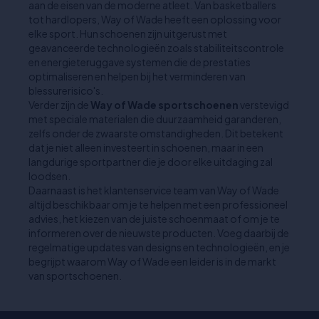
aan de eisen van de moderne atleet. Van basketballers
tot hardlopers, Way of Wade heeft een oplossing voor
elke sport. Hun schoenen zijn uitgerust met
geavanceerde technologieën zoals stabiliteitscontrole
en energieteruggave systemen die de prestaties
optimaliseren en helpen bij het verminderen van
blessurerisico's.
Verder zijn de
Way of Wade sportschoenen
verstevigd
met speciale materialen die duurzaamheid garanderen,
zelfs onder de zwaarste omstandigheden. Dit betekent
dat je niet alleen investeert in schoenen, maar in een
langdurige sportpartner die je door elke uitdaging zal
loodsen.
Daarnaast is het klantenservice team van Way of Wade
altijd beschikbaar om je te helpen met een professioneel
advies, het kiezen van de juiste schoenmaat of om je te
informeren over de nieuwste producten. Voeg daarbij de
regelmatige updates van designs en technologieën, en je
begrijpt waarom Way of Wade een leider is in de markt
van sportschoenen.