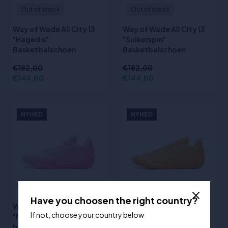
Out of stock
Out of stock
Way of Wade All City 13
Way of Wade All City 13
"Hagedis"
"Suikerspin"
Basketbalschoen
Basketbalschoen
€182,00
€182,00
€144,00
€144,00
NYHED
NYHED
Have you choosen the right country?
Way of Wade 808 5 Ultra
Way of Wade 808 5 Ultra
If not, choose your country below
"Miami Nights"
v2 "Orange"
basketbalschoenen
basketbalschoenen