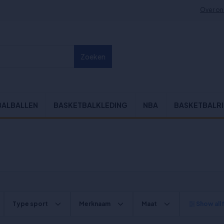
Over on
Zoeken
BALBALLEN
BASKETBALKLEDING
NBA
BASKETBALR
Type sport
Merknaam
Maat
Show all f