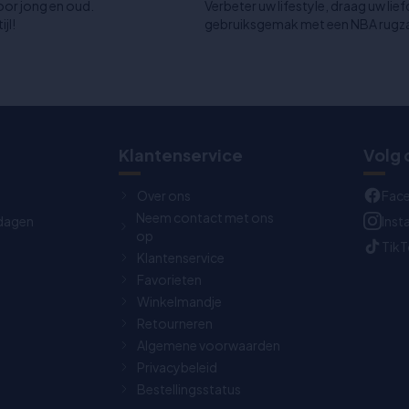
oor jong en oud.
Verbeter uw lifestyle, draag uw lie
jl!
gebruiksgemak met een NBA rugzak.
Klantenservice
Volg 
Over ons
Fac
Neem contact met ons
dagen
Ins
op
Tik
Klantenservice
Favorieten
Winkelmandje
Retourneren
Algemene voorwaarden
Privacybeleid
Bestellingsstatus