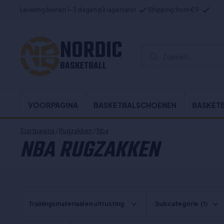
Levering binnen 1-3 dagen på lagervarer
Shipping from €9
NORDIC
Zoeken...
BASKETBALL
VOORPAGINA
BASKETBALSCHOENEN
BASKET
Startpagina
/
Rugzakken
/
Nba
NBA RUGZAKKEN
Trainingsmateriaal en uitrusting
Subcategorie
(1)