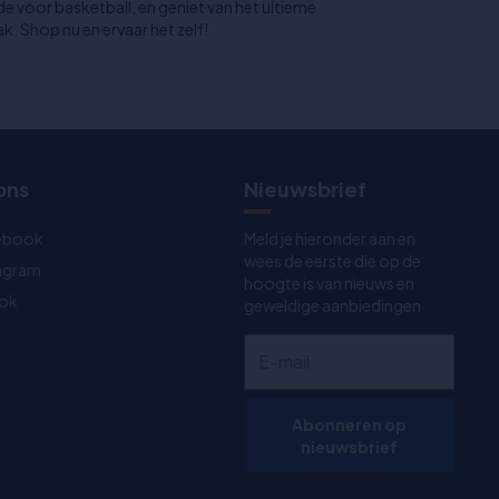
fde voor basketball, en geniet van het ultieme
 Shop nu en ervaar het zelf!
ons
Nieuwsbrief
ebook
Meld je hieronder aan en
wees de eerste die op de
tagram
hoogte is van nieuws en
Tok
geweldige aanbiedingen
Abonneren op
nieuwsbrief