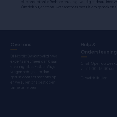
elke basketballiefhebber en een geweldig cadeau-idee v
Ontdek nu, en toon uw teamtrots met ultiem gemak en sti
Over ons
Hulp &
Ondersteuning
Bij Nordic Basketball zijn we
experts met meer dan 8 jaar
Chat: Open op week
ervaring in basketbal. Als je
van 11:00-15:30 uur.
vragen hebt, neem dan
gerust contact met ons op
E-mail:
Klik Hier
en we zullen ons best doen
om je te helpen