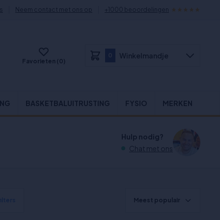
s
Neem contact met ons op
+1000 beoordelingen
Winkelmandje
0
Favorieten (0)
ING
BASKETBALUITRUSTING
FYSIO
MERKEN
Hulp nodig?
Chat met ons
ilters
Meest populair