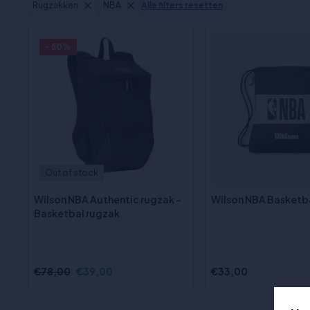
Rugzakken
NBA
Alle filters resetten
- 50%
Out of stock
Wilson NBA Authentic rugzak -
Wilson NBA Basketb
Basketbal rugzak
€78,00
€39,00
€33,00