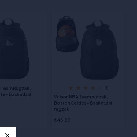
 Team Rugzak,
(1)
te - Basketbal
Wilson NBA Team rugzak,
Boston Celtics - Basketbal
rugzak
€46,00