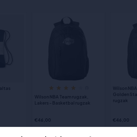
altas
Wilson NBA
(1)
Golden Sta
Wilson NBA Team rugzak,
rugzak
Lakers - Basketbal rugzak
€46,00
€46,00