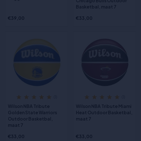
Chicago Bulls Outdoor
Basketbal, maat 7
€39,00
€33,00
(1)
(1)
Wilson NBA Tribute
Wilson NBA Tribute Miami
Golden State Warriors
Heat Outdoor Basketbal,
Outdoor Basketbal,
maat 7
maat 7
€33,00
€33,00