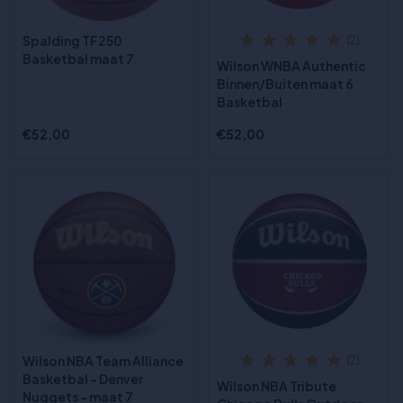
Spalding TF250
(2)
Basketbal maat 7
Wilson WNBA Authentic
Binnen/Buiten maat 6
Basketbal
€52,00
€52,00
Wilson NBA Team Alliance
(2)
Basketbal - Denver
Wilson NBA Tribute
Nuggets - maat 7