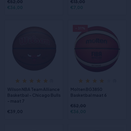
€52,00
€13,00
€36,00
€7,00
- 31%
(1)
(1)
Wilson NBA Team Alliance
Molten BG3850
Basketbal - Chicago Bulls
Basketbal maat 6
- maat 7
€52,00
€39,00
€36,00