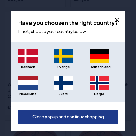
Have you choosen the right country?
If not, choose your country below
Danmark
Sverige
Deutschland
(1)
(3)
Wilson NBA Team Alliance
Wilson NBA Team Alliance
Basketbal - Boston
Basketbal - Los Angeles
Nederland
Suomi
Norge
Celtics - maat 7
Lakers - maat 7
€39,00
€39,00
Close popup and continue shopping