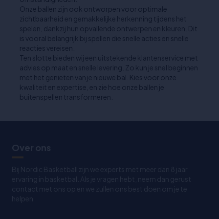
Onze ballen zijn ook ontworpen voor optimale
zichtbaarheid en gemakkelijke herkenning tijdens het
spelen, dankzij hun opvallende ontwerpen en kleuren. Dit
is vooral belangrijk bij spellen die snelle acties en snelle
reacties vereisen.
Ten slotte bieden wij een uitstekende klantenservice met
advies op maat en snelle levering. Zo kun je snel beginnen
met het genieten van je nieuwe bal. Kies voor onze
kwaliteit en expertise, en zie hoe onze ballen je
buitenspellen transformeren.
Over ons
Bij Nordic Basketball zijn we experts met meer dan 8 jaar
ervaring in basketbal. Als je vragen hebt, neem dan gerust
contact met ons op en we zullen ons best doen om je te
helpen