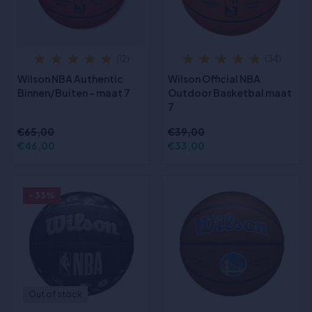
(12)
(34)
Wilson NBA Authentic
Wilson Official NBA
Binnen/Buiten - maat 7
Outdoor Basketbal maat
7
€65,00
€39,00
€46,00
€33,00
- 33%
Out of stock