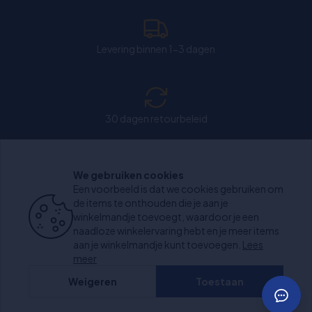
Levering binnen 1-3 dagen
30 dagen retourbeleid
We gebruiken cookies
Chat: Open op weekdagen van 11:00-15:30 uur.
Een voorbeeld is dat we cookies gebruiken om
de items te onthouden die je aan je
winkelmandje toevoegt, waardoor je een
naadloze winkelervaring hebt en je meer items
aan je winkelmandje kunt toevoegen.
Lees
+1000 beoordelingen
meer
Weigeren
Toestaan