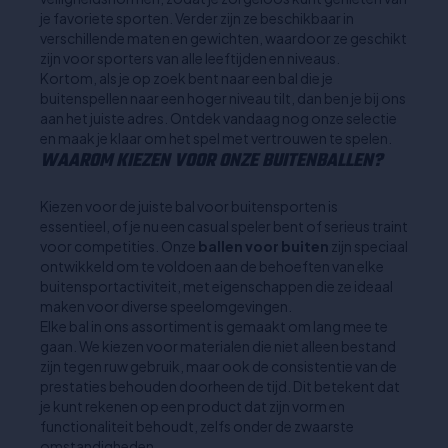
je favoriete sporten. Verder zijn ze beschikbaar in
verschillende maten en gewichten, waardoor ze geschikt
zijn voor sporters van alle leeftijden en niveaus.
Kortom, als je op zoek bent naar een bal die je
buitenspellen naar een hoger niveau tilt, dan ben je bij ons
aan het juiste adres. Ontdek vandaag nog onze selectie
en maak je klaar om het spel met vertrouwen te spelen.
WAAROM KIEZEN VOOR ONZE BUITENBALLEN?
Kiezen voor de juiste bal voor buitensporten is
essentieel, of je nu een casual speler bent of serieus traint
voor competities. Onze
ballen voor buiten
zijn speciaal
ontwikkeld om te voldoen aan de behoeften van elke
buitensportactiviteit, met eigenschappen die ze ideaal
maken voor diverse speelomgevingen.
Elke bal in ons assortiment is gemaakt om lang mee te
gaan. We kiezen voor materialen die niet alleen bestand
zijn tegen ruw gebruik, maar ook de consistentie van de
prestaties behouden doorheen de tijd. Dit betekent dat
je kunt rekenen op een product dat zijn vorm en
functionaliteit behoudt, zelfs onder de zwaarste
omstandigheden.