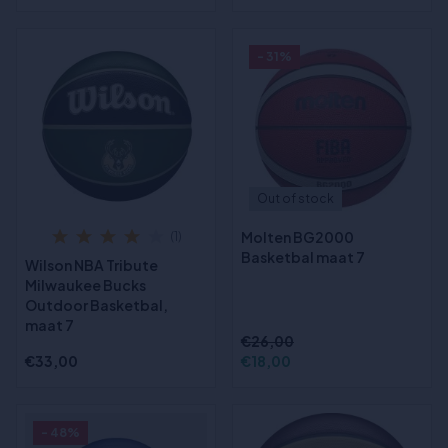
- 31%
Out of stock
Molten BG2000
(1)
Basketbal maat 7
Wilson NBA Tribute
Milwaukee Bucks
Outdoor Basketbal,
maat 7
€26,00
€33,00
€18,00
- 48%