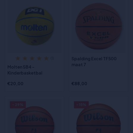
Spalding Excel TF500
(1)
maat 7
Molten SB4 -
Kinderbasketbal
€20,00
€88,00
- 29%
- 15%