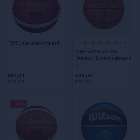
"3850 basketbal maat 5
(11)
Wilson Official NBA
Outdoor Basketbal maat
5
€52,00
€46,00
€36,00
€33,00
- 30%