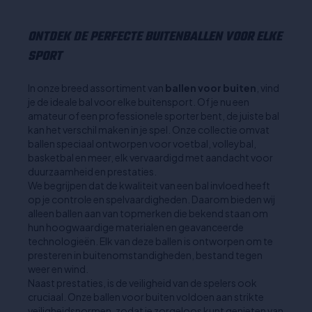
ONTDEK DE PERFECTE BUITENBALLEN VOOR ELKE
SPORT
In onze breed assortiment van
ballen voor buiten
, vind
je de ideale bal voor elke buitensport. Of je nu een
amateur of een professionele sporter bent, de juiste bal
kan het verschil maken in je spel. Onze collectie omvat
ballen speciaal ontworpen voor voetbal, volleybal,
basketbal en meer, elk vervaardigd met aandacht voor
duurzaamheid en prestaties.
We begrijpen dat de kwaliteit van een bal invloed heeft
op je controle en spelvaardigheden. Daarom bieden wij
alleen ballen aan van topmerken die bekend staan om
hun hoogwaardige materialen en geavanceerde
technologieën. Elk van deze ballen is ontworpen om te
presteren in buitenomstandigheden, bestand tegen
weer en wind.
Naast prestaties, is de veiligheid van de spelers ook
cruciaal. Onze ballen voor buiten voldoen aan strikte
veiligheidsnormen, zodat je zorgeloos kunt genieten van