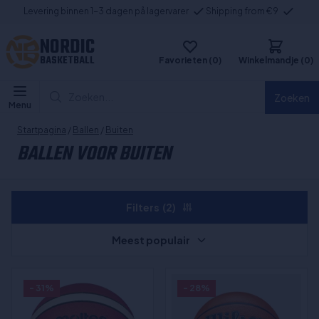
Levering binnen 1-3 dagen på lagervarer
Shipping from €9
NORDIC
BASKETBALL
Favorieten (0)
Winkelmandje (0)
Zoeken...
Zoeken
Menu
Startpagina
/
Ballen
/
Buiten
BALLEN VOOR BUITEN
Filters
(2)
Meest populair
- 31%
- 28%