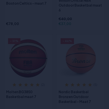
Wilson Official NBA
Boston Celtics - maat 7
Outdoor Basketbal maat
6
€40,00
€78,00
€37,00
- 31%
- 46%
(2)
(5)
Molten BG3850
Nordic Basketbal
Basketbal maat 7
Bronzen Outdoor
Basketbal - Maat 7