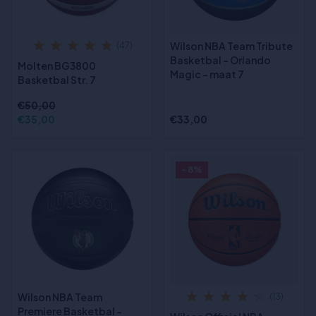
Wilson NBA Team Tribute
(47)
Basketbal - Orlando
Molten BG3800
Magic - maat 7
Basketbal Str. 7
€50,00
€35,00
€33,00
- 8%
Wilson NBA Team
(13)
Premiere Basketbal -