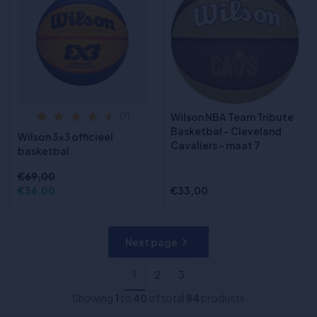
Wilson NBA Team Tribute
(7)
Basketbal - Cleveland
Wilson 3x3 officieel
Cavaliers - maat 7
basketbal
€69,00
€36,00
€33,00
Next page
1
2
3
Showing
1
to
40
of total
84
products